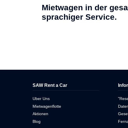
Mietwagen in der gesam
sprachiger Service.
SAW Rent a Car
Info
Uber Uns
"Res
Mietwagenflotte
Daten
Aktionen
Gese
Blog
Ferna