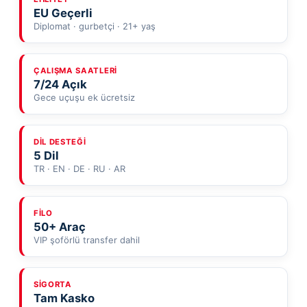
EU Geçerli
Diplomat · gurbetçi · 21+ yaş
ÇALIŞMA SAATLERI
7/24 Açık
Gece uçuşu ek ücretsiz
DIL DESTEĞI
5 Dil
TR · EN · DE · RU · AR
FILO
50+ Araç
VIP şoförlü transfer dahil
SIGORTA
Tam Kasko