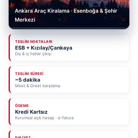
Ankara Araç Kiralama · Esenboğa & Şehir
Merkezi
TESLIM NOKTALARI
ESB + Kızılay/Çankaya
Dış & iç hatlar çıkışı
TESLIM SÜRESI
~5 dakika
Meet & Greet karşılama
ÖDEME
Kredi Kartsız
Kurumsal açık hesap · e-fatura
EHLIYET