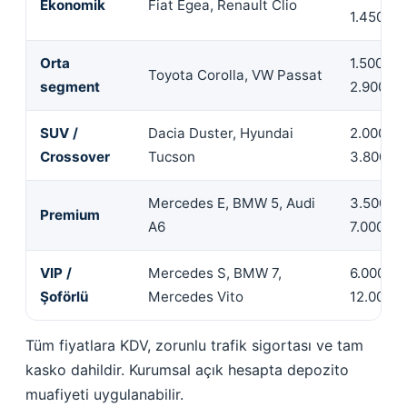
Ekonomik
Fiat Egea, Renault Clio
1.450
Orta
1.500 —
Toyota Corolla, VW Passat
segment
2.900
SUV /
Dacia Duster, Hyundai
2.000 —
Crossover
Tucson
3.800
Mercedes E, BMW 5, Audi
3.500 —
Premium
A6
7.000
VIP /
Mercedes S, BMW 7,
6.000 —
Şoförlü
Mercedes Vito
12.000
Tüm fiyatlara KDV, zorunlu trafik sigortası ve tam
kasko dahildir. Kurumsal açık hesapta depozito
muafiyeti uygulanabilir.