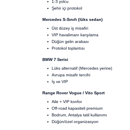
1-3 yolcu
Şehir içi protokol
Mercedes S-Sınıfı (lüks sedan)
Üst düzey iş misafiri
VIP havalimanı karşılama
Düğün gelin arabası
Protokol toplantısı
BMW 7 Serisi
Lüks alternatif (Mercedes yerine)
Avrupa misafir tercihi
İş ve VIP
Range Rover Vogue / Vito Sport
Aile + VIP konfor
Off-road kapasiteli premium
Bodrum, Antalya tatil kullanımı
Düğün/özel organizasyon