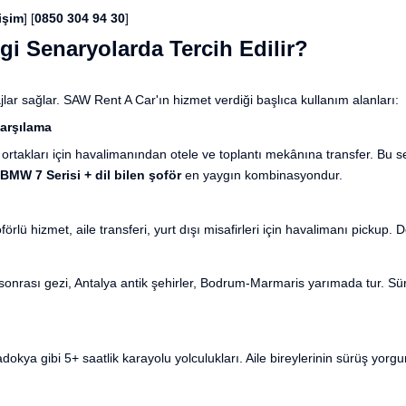
işim
] [
0850 304 94 30
]
gi Senaryolarda Tercih Edilir?
ajlar sağlar. SAW Rent A Car'ın hizmet verdiği başlıca kullanım alanları:
Karşılama
 ortakları için havalimanından otele ve toplantı mekânına transfer. Bu se
MW 7 Serisi + dil bilen şoför
en yaygın kombinasyondur.
lü hizmet, aile transferi, yurt dışı misafirleri için havalimanı pickup. D
 sonrası gezi, Antalya antik şehirler, Bodrum-Marmaris yarımada tur. S
okya gibi 5+ saatlik karayolu yolculukları. Aile bireylerinin sürüş yo