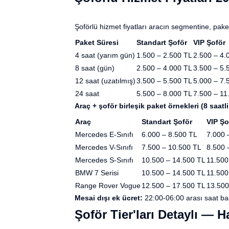
Şoförlü hizmet fiyatları aracın segmentine, paket
Paket Süresi
Standart Şoför
VIP Şoför
4 saat (yarım gün)
1.500 – 2.500 TL
2.500 – 4.
8 saat (gün)
2.500 – 4.000 TL
3.500 – 5.
12 saat (uzatılmış)
3.500 – 5.500 TL
5.000 – 7.
24 saat
5.500 – 8.000 TL
7.500 – 11
Araç + şoför birleşik paket örnekleri (8 saatli
Araç
Standart Şoför
VIP Şo
Mercedes E-Sınıfı
6.000 – 8.500 TL
7.000 
Mercedes V-Sınıfı
7.500 – 10.500 TL
8.500 
Mercedes S-Sınıfı
10.500 – 14.500 TL
11.500
BMW 7 Serisi
10.500 – 14.500 TL
11.500
Range Rover Vogue
12.500 – 17.500 TL
13.500
Mesai dışı ek ücret:
22:00-06:00 arası saat ba
Şoför Tier'ları Detaylı — 