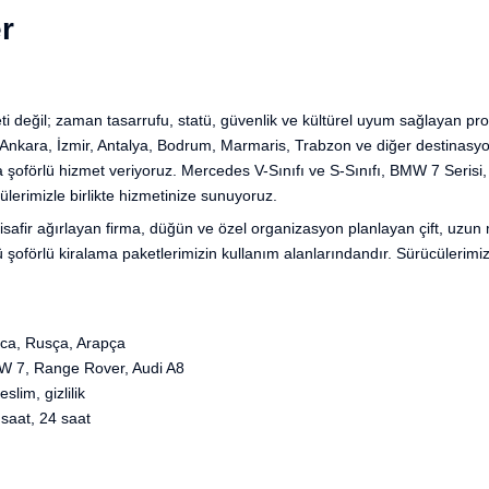
r
eti değil; zaman tasarrufu, statü, güvenlik ve kültürel uyum sağlayan p
 Ankara, İzmir, Antalya, Bodrum, Marmaris, Trabzon ve diğer destinasyo
şoförlü hizmet veriyoruz. Mercedes V-Sınıfı ve S-Sınıfı, BMW 7 Seris
lerimizle birlikte hizmetinize sunuyoruz.
safir ağırlayan firma, düğün ve özel organizasyon planlayan çift, uzun 
 şoförlü kiralama paketlerimizin kullanım alanlarındandır. Sürücülerimiz pr
nca, Rusça, Arapça
 7, Range Rover, Audi A8
slim, gizlilik
saat, 24 saat