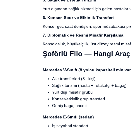
5. Sağlık ve Estetik Turizmi
Yurt dışından sağlık hizmeti için gelen hastalar v
6. Konser, Spor ve Etkinlik Transferi
Konser geç saat dönüşleri, spor müsabakası prot
7. Diplomatik ve Resmi Misafir Karşılama
Konsolosluk, büyükelçilik, üst düzey resmi misafi
Şoförlü Filo — Hangi Araç
Mercedes V-Sınıfı (8 yolcu kapasiteli miniva
Aile transferleri (5+ kişi)
Sağlık turizmi (hasta + refakatçi + bagaj)
Yurt dışı misafir grubu
Konser/etkinlik grup transferi
Geniş bagaj hacmi
Mercedes E-Sınıfı (sedan)
İş seyahati standart