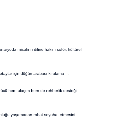
naryoda misafirin diline hakim şoför, kültürel
etaylar için
düğün arabası kiralama →
.
ürücü hem ulaşım hem de rehberlik desteği
rgunluğu yaşamadan rahat seyahat etmesini