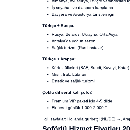
Almanya, Avusturya, İsviçre vatandaşları iç
İş seyahati ve diaspora karşılama
Bavyera ve Avusturya turistleri için
Türkçe + Rusça:
Rusya, Belarus, Ukrayna, Orta Asya
Antalya'da yoğun sezon
Sağlık turizmi (Rus hastalar)
Türkçe + Arapça:
Körfez ülkeleri (BAE, Suudi, Kuveyt, Katar)
Mısır, Irak, Lübnan
Estetik ve sağlık turizmi
Çoklu dil sertifikalı şoför:
Premium VIP paketi için 4-5 dilde
Ek ücret günlük 1.000-2.000 TL
İlgili sayfalar:
Hollanda gurbetçi (NL/DE) →
,
Ara
Şoförlü Hizmet Fiyatları 2