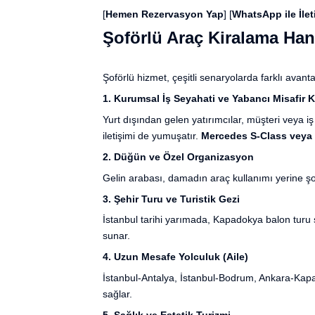
[
Hemen Rezervasyon Yap
] [
WhatsApp ile İlet
Şoförlü Araç Kiralama Han
Şoförlü hizmet, çeşitli senaryolarda farklı avant
1. Kurumsal İş Seyahati ve Yabancı Misafir 
Yurt dışından gelen yatırımcılar, müşteri veya iş
iletişimi de yumuşatır.
Mercedes S-Class veya B
2. Düğün ve Özel Organizasyon
Gelin arabası, damadın araç kullanımı yerine şoför
3. Şehir Turu ve Turistik Gezi
İstanbul tarihi yarımada, Kapadokya balon turu
sunar.
4. Uzun Mesafe Yolculuk (Aile)
İstanbul-Antalya, İstanbul-Bodrum, Ankara-Kapad
sağlar.