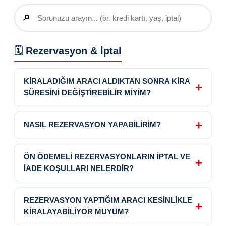
Aradığınız cevabı saniyeler içinde bulun
🗓️ Rezervasyon & İptal
KİRALADIĞIM ARACI ALDIKTAN SONRA KİRA
SÜRESİNİ DEĞİŞTİREBİLİR MİYİM?
NASIL REZERVASYON YAPABİLİRİM?
ÖN ÖDEMELİ REZERVASYONLARIN İPTAL VE
İADE KOŞULLARI NELERDİR?
REZERVASYON YAPTIĞIM ARACI KESİNLİKLE
KİRALAYABİLİYOR MUYUM?