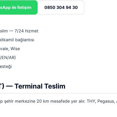
App ile İletişim
0850 304 94 30
eslim — 7/24 hizmet
tkamil bağlantısı
vale, Wise
R/EN/AR)
desteği
T) — Terminal Teslim
p şehir merkezine 20 km mesafede yer alır. THY, Pegasus, A