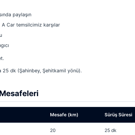
ında paylaşın
 A Car temsilcimiz karşılar
u
gıcı
t.
a 25 dk (Şahinbey, Şehitkamil yönü).
Mesafeleri
Mesafe (km)
Sürüş Süresi
20
25 dk