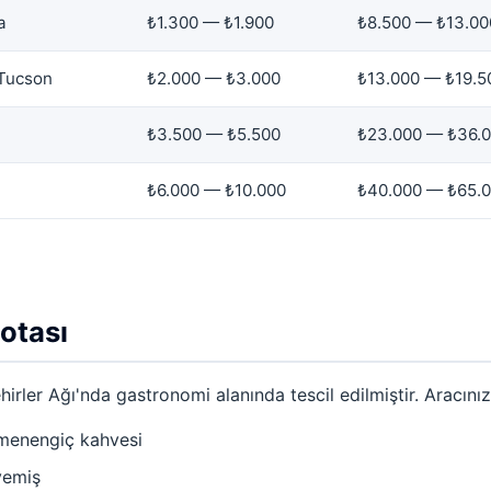
a
₺1.300 — ₺1.900
₺8.500 — ₺13.00
 Tucson
₺2.000 — ₺3.000
₺13.000 — ₺19.5
₺3.500 — ₺5.500
₺23.000 — ₺36.
₺6.000 — ₺10.000
₺40.000 — ₺65.
otası
ler Ağı'nda gastronomi alanında tescil edilmiştir. Aracınız 
e menengiç kahvesi
yemiş