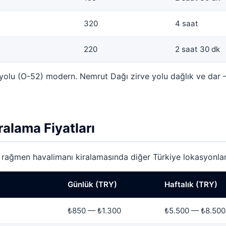
320
4 saat
220
2 saat 30 dk
yolu (O-52) modern. Nemrut Dağı zirve yolu dağlık ve dar 
alama Fiyatları
rağmen havalimanı kiralamasında diğer Türkiye lokasyonları i
Günlük (TRY)
Haftalık (TRY)
₺850 — ₺1.300
₺5.500 — ₺8.500