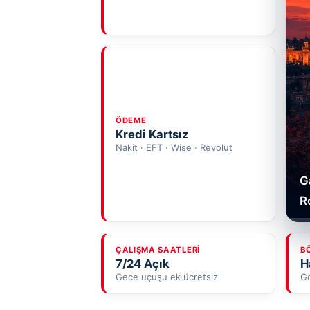
ÖDEME
Kredi Kartsız
Nakit · EFT · Wise · Revolut
G
R
ÇALIŞMA SAATLERI
B
7/24 Açık
H
Gece uçuşu ek ücretsiz
Gö