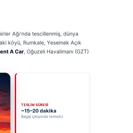
rler Ağı'nda tescillenmiş, dünya
ndaki köyü, Rumkale, Yesemek Açık
ent A Car
, Oğuzeli Havalimanı (GZT)
TESLIM SÜRESI
~15–20 dakika
Bagaj çıkışında temsilci