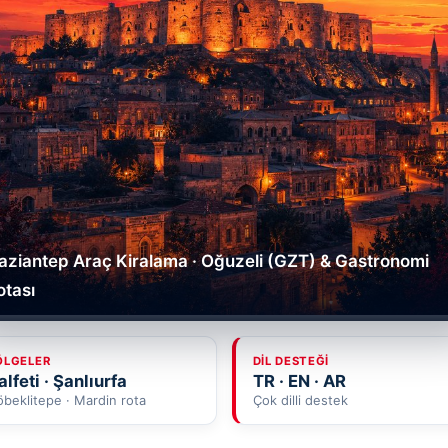
aziantep Araç Kiralama · Oğuzeli (GZT) & Gastronomi
otası
ÖLGELER
DIL DESTEĞI
alfeti · Şanlıurfa
TR · EN · AR
beklitepe · Mardin rota
Çok dilli destek