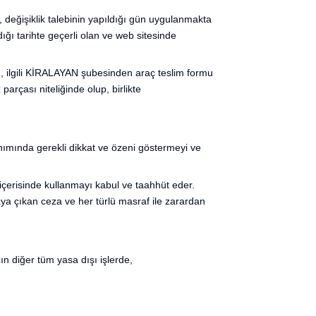
r, değişiklik talebinin yapıldığı gün uygulanmakta
ğı tarihte geçerli olan ve web sitesinde
ı, ilgili KİRALAYAN şubesinden araç teslim formu
parçası niteliğinde olup, birlikte
anımında gerekli dikkat ve özeni göstermeyi ve
 içerisinde kullanmayı kabul ve taahhüt eder.
aya çıkan ceza ve her türlü masraf ile zarardan
zın diğer tüm yasa dışı işlerde,