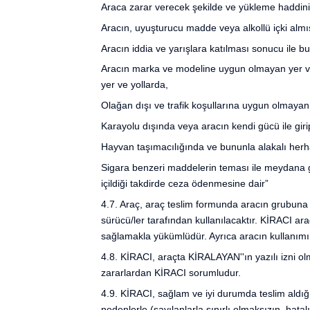
Araca zarar verecek şekilde ve yükleme haddin
Aracın, uyuşturucu madde veya alkollü içki almı
Aracın iddia ve yarışlara katılması sonucu ile bun
Aracın marka ve modeline uygun olmayan yer ve 
yer ve yollarda,
Olağan dışı ve trafik koşullarına uygun olmayan 
Karayolu dışında veya aracın kendi gücü ile giri
Hayvan taşımacılığında ve bununla alakalı her
Sigara benzeri maddelerin teması ile meydana gel
içildiği takdirde ceza ödenmesine dair”
4.7. Araç, araç teslim formunda aracın grubuna g
sürücü/ler tarafından kullanılacaktır. KİRACI ar
sağlamakla yükümlüdür. Ayrıca aracın kullanımı
4.8. KİRACI, araçta KİRALAYAN''ın yazılı izni o
zararlardan KİRACI sorumludur.
4.9. KİRACI, sağlam ve iyi durumda teslim aldığı
nedenlerle (sayılanlarla sınırlı olmaksızın, hata