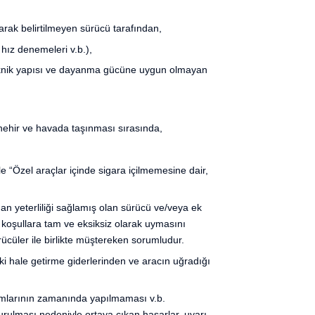
arak belirtilmeyen sürücü tarafından,
 hız denemeleri v.b.),
 teknik yapısı ve dayanma gücüne uygun olmayan
 nehir ve havada taşınması sırasında,
e “Özel araçlar içinde sigara içilmemesine dair,
an yeterliliği sağlamış olan sürücü ve/veya ek
l koşullara tam ve eksiksiz olarak uymasını
cüler ile birlikte müştereken sorumludur.
ki hale getirme giderlerinden ve aracın uğradığı
akımlarının zamanında yapılmaması v.b.
 vurulması nedeniyle ortaya çıkan hasarlar, uyarı