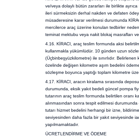
ve/veya dolaylı bütün zararları ile birlikte ayrıc
ileri sürmeksizin derhal nakden ve defaten öde
müsaderesine karar verilmesi durumunda KİRAC
mercilerce araç üzerine konulan tedbirler nede
teminat mektubu veya nakit blokaj masrafları v
4.16. KİRACI, araç teslim formunda aksi belirti
kullanmakla yükümlüdür. 10 günden uzun sözleş
(Üçbinbeşyüzkilometre) ile sınırlıdır. Belirlene
özelinde değişen kilometre aşım bedelini ödeme
sözleşme boyunca yaptığı toplam kilometre üzer
4.17. KİRACI, aracın kiralama sırasında deposun
durumunda, eksik yakıt bedeli güncel pompa fiya
tutarının araç teslim formunda belirtilen oranı
alınmasından sonra tespit edilmesi durumunda 
tutarı hizmet bedelini herhangi bir izne, bildiri
seviyesinden daha fazla bir yakıt seviyesinde ia
yapılmamaktadır.
ÜCRETLENDİRME VE ÖDEME