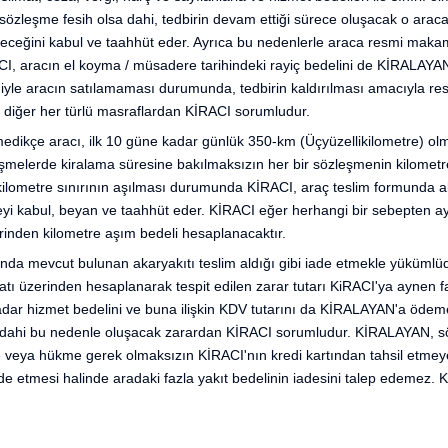
a sözleşme fesih olsa dahi, tedbirin devam ettiği sürece oluşacak o araca 
yeceğini kabul ve taahhüt eder. Ayrıca bu nedenlerle araca resmi makam
I, aracın el koyma / müsadere tarihindeki rayiç bedelini de KİRALAY
niyle aracın satılamaması durumunda, tedbirin kaldırılması amacıyla re
e diğer her türlü masraflardan KİRACI sorumludur.
lmedikçe aracı, ilk 10 güne kadar günlük 350-km (Üçyüzellikilometre) o
melerde kiralama süresine bakılmaksızın her bir sözleşmenin kilomet
n kilometre sınırının aşılması durumunda KİRACI, araç teslim formunda a
yi kabul, beyan ve taahhüt eder. KİRACI eğer herhangi bir sebepten ayn
inden kilometre aşım bedeli hesaplanacaktır.
da mevcut bulunan akaryakıtı teslim aldığı gibi iade etmekle yükümlüdü
tı üzerinden hesaplanarak tespit edilen zarar tutarı KiRACI'ya aynen f
 kadar hizmet bedelini ve buna ilişkin KDV tutarını da KİRALAYAN'a ödem
dahi bu nedenle oluşacak zarardan KİRACI sorumludur. KİRALAYAN, sözl
me veya hükme gerek olmaksızın KİRACI'nın kredi kartından tahsil etmeye y
de etmesi halinde aradaki fazla yakıt bedelinin iadesini talep edemez. 