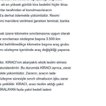
ait en yüksek günlük kira bedelini hiçbir itiraz
lar tarafından el konulması/aracın
AN'a derhal ödemekle yükümlüdür. Resmi
smi mercilere verilmesi gereken teminat, banka
lmak üzere kilometre sınırlamasına uygun olarak
re sınırlaması sözleşme başına 3.500-km
ksi belirtilmedikçe kilometre başına araç grubu
ı sözleşme içerisinde araç değişikliği yaparsa
r. KIRACI'nın akaryakıtı eksik teslim etmesi
aturalandırılır. Bu durumda KİRACI ayrıca, zarar
ekle yükümlüdür. Zararın, aracın iade
eşme süresiyle sınırlı olmaksızın işbu zarar
etkilidir. KİRACI, aracı teslim aldığı yakıt
KİRALAYAN fazla yakıt bedeli iadesi