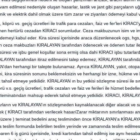
 edilmesi nedeniyle oluşan hasarlar, lastik ve jant gibi parçaların uğra
anik ve elektrik dahil olmak üzere tüm zarar ve ziyanları ödemeyi kabul 
 köprü vs. geçiş ücretleri ile trafik para cezaları, faiz ve fer'leri KİRAC
enlenen hertürlü cezadan KİRACI sorumludur. Ceza makbuzunun isim ve 
meyi kabul eder. Kira süresi içerisinde araca düzenlenecek ogs, hgs, ot
an ceza makbuzları KIRALAYAN tarafından ödenecek ve ödenen tutar ile va
 süresi ve işbu genel koşullar sona ermiş olsa dahi KİRACI işbu tutarla
İRALAYAN tarafından itiraz edilmesini talep edemez, KİRALAYAN tarafında
n herhangi bir talepte bulunamaz. Ayrıca KİRALAYAN, yakıt, otopark, o
lerini, kira süresinin sonunu beklemeksizin ve herhangi bir izne, hükme v
hsil etmeye yetkilidir. KİRALAYAN ın bu yetkisi sözleşme süresi ile sı
v.s. geçiş ücretleri, trafik cezaları ve faiz ve ferileri ile hizmet bedel
 teminatından mahsup ederek tahsil etmeye yetkilidir. KİRACI, KİRALAYA
arların ve KİRALAYAN'ın sözleşmeden kaynaklanacak diğer alacak ve sai
 ( KİRACI tarafından verilecek hasar/Zarar miktarının sınırlanması a
ak üzere ) teminat bedelini araç tesliminden önce KİRALAYAN'a KİRALAYAN
 teslim formunda belirtilen teslim yerinde ve zamanında teslim edilmes
aren 6 iş günü içerisinde, kredi kartından tahsil edilmiş ise aynı hesab