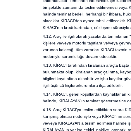
kaldırılacaktır. Teminatın iadesi/blokajın kaldı
bir şekilde zamanında teslim edilmemesi veya K
halinde teminat bedeli, herhangi bir ihbara, h
alacaklar KİRACI'dan ayrıca tahsil edilecektir.
KIRACI'nın kredi kartından, sözleşme süresiyle sı
4.12. Araç ile ilgili olarak yasalarda tanımlanan
kişilere ve/veya motorlu taşıtlara ve/veya çe
zorunda kalacağı tüm zararları KIRACI tazmin ed
nedeniyle sorumluluğu devam edecektir.
4.13. KİRACI tarafından kiralanan araçta başta
bulunmakta olup, kiralanan araç çalınma, kaybol
bilgileri kayıt altına alınabilir ve işbu kayıtlar
ilgili üçüncü kişilere/kurumlara ifşa edilebilir.
4.14. KİRACI, genel koşullardan kaynaklanan ki
halinde, KİRALAYAN'ın teminat göstermesine ge
4.15. Araç KİRACI'ya teslim edildikten sonra Kİ
karışmış olması nedeniyle veya KİRACI'nın sor
ve/veya KİRALAYAN a teslim edilmesi halinde iş
KİRALAYAN'ın var ise çekici, nakliye, otopark, t