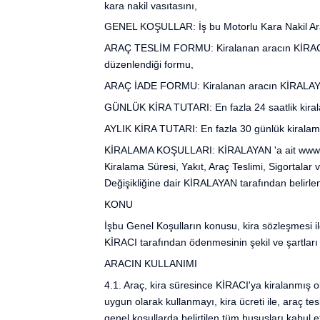
kara nakil vasıtasını,
GENEL KOŞULLAR: İş bu Motorlu Kara Nakil Ara
ARAÇ TESLİM FORMU: Kiralanan aracın KİRACI'ya 
düzenlendiği formu,
ARAÇ İADE FORMU: Kiralanan aracın KİRALAYAN'a
GÜNLÜK KİRA TUTARI: En fazla 24 saatlik kiralam
AYLIK KİRA TUTARI: En fazla 30 günlük kiralama s
KİRALAMA KOŞULLARI: KİRALAYAN 'a ait www.saw
Kiralama Süresi, Yakıt, Araç Teslimi, Sigortala
Değişikliğine dair KİRALAYAN tarafından belirlen
KONU
İşbu Genel Koşulların konusu, kira sözleşmesi il
KİRACI tarafından ödenmesinin şekil ve şartları il
ARACIN KULLANIMI
4.1. Araç, kira süresince KİRACI'ya kiralanmış o
uygun olarak kullanmayı, kira ücreti ile, araç te
genel koşullarda belirtilen tüm hususları kabul e