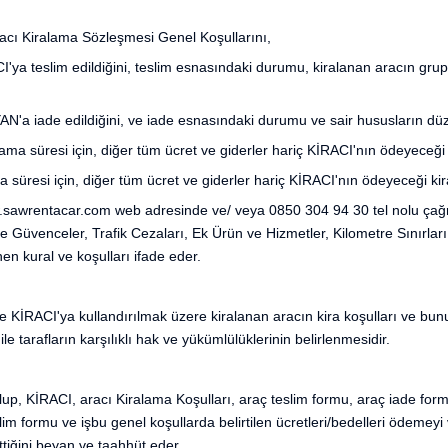
cı Kiralama Sözleşmesi Genel Koşullarını,
teslim edildiğini, teslim esnasındaki durumu, kiralanan aracın grup,
 iade edildiğini, ve iade esnasındaki durumu ve sair hususların düz
a süresi için, diğer tüm ücret ve giderler hariç KİRACI'nın ödeyeceği k
üresi için, diğer tüm ücret ve giderler hariç KİRACI'nın ödeyeceği kira
rentacar.com web adresinde ve/ veya 0850 304 94 30 tel nolu çağrı m
r ve Güvenceler, Trafik Cezaları, Ek Ürün ve Hizmetler, Kilometre Sınır
en kural ve koşulları ifade eder.
e KİRACI'ya kullandırılmak üzere kiralanan aracın kira koşulları ve bunun
e tarafların karşılıklı hak ve yükümlülüklerinin belirlenmesidir.
lup, KİRACI, aracı Kiralama Koşulları, araç teslim formu, araç iade form
slim formu ve işbu genel koşullarda belirtilen ücretleri/bedelleri ödemeyi
ttiğini beyan ve taahhüt eder.