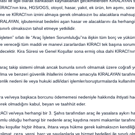
rılması ile ilgili olarak bankadan kaynaklanan gecikmelerden KİRALAYAN s
İRACI'nın kira, HGS/OGS, otoyol, hasar, yakıt, ek ürün, km aşımı, sür
ükme ve KİRACI'nın iznini almaya gerek olmaksızın bu alacaklara mahsup
 KİRALAYAN, işbuteminat bedelini aşan hasar ve alacaklarını da herhangi
nırlı olmaksızın tahsil etmeye yetkilidir.
 “işleten” sıfatı ile “Araç İşleten Sorumluluğu”na ilişkin tüm borç ve yük
vreye vereceği tüm maddi ve manevi zararlardan KİRACI tek başına so
ecektir. Kira Süresi ve Genel Koşullar sona ermiş olsa dahi KİRACI'nın
 araç takip sistemi olmak ancak bununla sınırlı olmamak üzere coğrafi 
ma ve benzeri güvenlik ihlallerini önleme amacıyla KİRALAYAN tarafından
 güvenlik nedeni ile veya hukuki adli/idari işlemler/soruşturmalarda kulla
ra ve/veya başkaca borcunu ödememesi nedeniyle hakkında ihtiyati haciz
rek olmadığını kabul, beyan ve taahhüt eder.
RACI ve/veya herhangi bir 3. Şahıs tarafından araç ile yasalara aykırı h
umlu olduğu herhangi bir nedenle araç kaydına resmi makamlar tarafın
bu koşullar hiçbir ihbara, ihtara veya hükme gerek kalmaksızın kendili
eslimat, ceza, vergi, harç ve sayılanlarla ve hizmet bedelleri ile sınırl