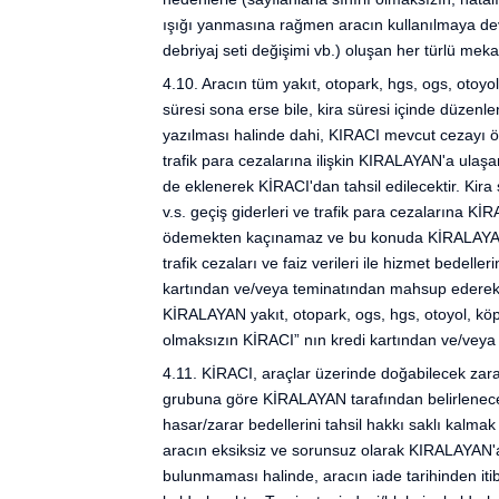
ışığı yanmasına rağmen aracın kullanılmaya devam
debriyaj seti değişimi vb.) oluşan her türlü mek
4.10. Aracın tüm yakıt, otopark, hgs, ogs, otoyol,
süresi sona erse bile, kira süresi içinde düz
yazılması halinde dahi, KIRACI mevcut cezayı öde
trafik para cezalarına ilişkin KIRALAYAN'a ulaş
de eklenerek KİRACI'dan tahsil edilecektir. Kira
v.s. geçiş giderleri ve trafik para cezalarına K
ödemekten kaçınamaz ve bu konuda KİRALAYAN'da
trafik cezaları ve faiz verileri ile hizmet bedel
kartından ve/veya teminatından mahsup ederek ta
KİRALAYAN yakıt, otopark, ogs, hgs, otoyol, köprü 
olmaksızın KİRACI” nın kredi kartından ve/veya
4.11. KİRACI, araçlar üzerinde doğabilecek zar
grubuna göre KİRALAYAN tarafından belirlenecek
hasar/zarar bedellerini tahsil hakkı saklı kalm
aracın eksiksiz ve sorunsuz olarak KIRALAYAN'a
bulunmaması halinde, aracın iade tarihinden itib