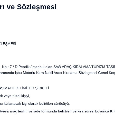
rı ve Sözleşmesi
ZLEŞMESİ
k. No : 7 / D Pendik /İstanbul olan SAW ARAÇ KİRALAMA TURİZM TAŞIMA
arasında işbu Motorlu Kara Nakil Aracı Kiralama Sözleşmesi Genel Koşul
ŞIMACILIK LİMİTED ŞİRKETİ
 veya tüzel kişiyi,
ullanacak kişi olarak belirtilen sürücüyü,
e/veya araç teslim ve iade formunda belirtilen ve kira süresi boyunca K