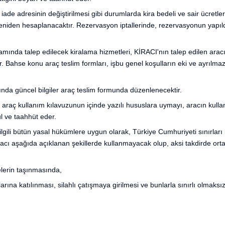
iade adresinin değiştirilmesi gibi durumlarda kira bedeli ve sair ücretle
niden hesaplanacaktır. Rezervasyon iptallerinde, rezervasyonun yapıldı
amında talep edilecek kiralama hizmetleri, KİRACI'nın talep edilen arac
r. Bahse konu araç teslim formları, işbu genel koşulların eki ve ayrılmaz 
da güncel bilgiler araç teslim formunda düzenlenecektir.
n araç kullanım kılavuzunun içinde yazılı hususlara uymayı, aracın kull
l ve taahhüt eder.
ilgili bütün yasal hükümlere uygun olarak, Türkiye Cumhuriyeti sınırları
aracı aşağıda açıklanan şekillerde kullanmayacak olup, aksi takdirde ort
lerin taşınmasında,
larına katılınması, silahlı çatışmaya girilmesi ve bunlarla sınırlı olmaksı