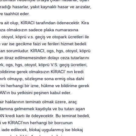
dığı hasarlar, yakıt kaynaklı hasar ve arızalar,
ve taahhüt eder.
I'ya ait olup, KİRACI tarafından ödenecektir. Kira
imza olmaksızın sadece plaka numarasına
oyol, köprü v.s. geçiş ve otopark ücretleri ile
r ise gecikme faizi ve ferileri hizmet bedeli
rdan sorumludur. KİRACI, ogs, hgs, otoyol, köprü
n itiraz edilmemesinden dolayı ceza tutarlarını
gs, hgs, otoyol, köprü V.S. geçiş ücretleri,
e bildirime gerek olmaksızın KİRACI' nın kredi
nırlı olmayıp, sözleşme sona ermiş olsa dahi
lerini herhangi bir izne, hükme ve bildirime gerek
N'ın bu yetkisini peşinen kabul eder.
r haklarının teminatı olmak üzere, araç
nlamına gelmemek kaydıyla ve bu tutarı aşan
 kredi kartı ile ödeyecektir. Bu teminat bedeli,
i ve KİRACI'nın herhangi bir borcunun
a iade edilecek, blokaj uygulanmış ise blokaj