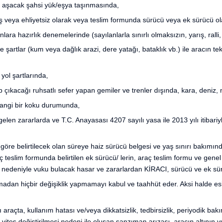
i aşacak şahsi yük/eşya taşınmasında,
ş veya ehliyetsiz olarak veya teslim formunda sürücü veya ek sürücü ol
lara hazırlık denemelerinde (sayılanlarla sınırlı olmaksızın, yarış, ralli,
şartlar (kum veya dağlık arazi, dere yatağı, bataklık vb.) ile aracın
yol şartlarında,
p çıkacağı ruhsatlı sefer yapan gemiler ve trenler dışında, kara, deniz,
hangi bir koku durumunda,
en zararlarda ve T.C. Anayasası 4207 sayılı yasa ile 2013 yılı itibariyl
öre belirtilecek olan süreye haiz sürücü belgesi ve yaş sınırı bakımınd
aç teslim formunda belirtilen ek sürücü/ lerin, araç teslim formu ve gene
 nedeniyle vuku bulacak hasar ve zararlardan KİRACI, sürücü ve ek sürü
lmadan hiçbir değişiklik yapmamayı kabul ve taahhüt eder. Aksi halde es
 araçta, kullanım hatası ve/veya dikkatsizlik, tedbirsizlik, periyodik b
lı vites değiştirilmesi nedeni ile oluşan şanzıman arızası, aracın altının