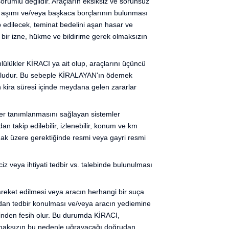
orumlu değildir. Araçların eksiksiz ve sorunsuz
e aşımı ve/veya başkaca borçlarının bulunması
 edilecek, teminat bedelini aşan hasar ve
 bir izne, hükme ve bildirime gerek olmaksızın
ümlülükler KİRACI ya ait olup, araçlarını üçüncü
rumludur. Bu sebeple KİRALAYAN'ın ödemek
 kira süresi içinde meydana gelen zararlar
yer tanımlanmasını sağlayan sistemler
 takip edilebilir, izlenebilir, konum ve km
nılmak üzere gerektiğinde resmi veya gayri resmi
 veya ihtiyati tedbir vs. talebinde bulunulması
areket edilmesi veya aracın herhangi bir suça
dan tedbir konulması ve/veya aracın yediemine
ğinden fesih olur. Bu durumda KİRACI,
ı olmaksızın bu nedenle uğrayacağı doğrudan