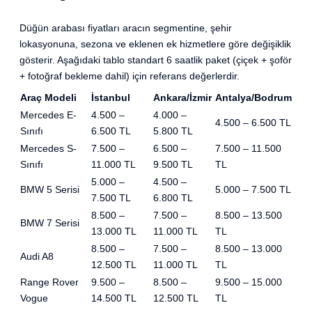
Düğün arabası fiyatları aracın segmentine, şehir
lokasyonuna, sezona ve eklenen ek hizmetlere göre değişiklik
gösterir. Aşağıdaki tablo standart 6 saatlik paket (çiçek + şoför
+ fotoğraf bekleme dahil) için referans değerlerdir.
Araç Modeli
İstanbul
Ankara/İzmir
Antalya/Bodrum
Mercedes E-
4.500 –
4.000 –
4.500 – 6.500 TL
Sınıfı
6.500 TL
5.800 TL
Mercedes S-
7.500 –
6.500 –
7.500 – 11.500
Sınıfı
11.000 TL
9.500 TL
TL
5.000 –
4.500 –
BMW 5 Serisi
5.000 – 7.500 TL
7.500 TL
6.800 TL
8.500 –
7.500 –
8.500 – 13.500
BMW 7 Serisi
13.000 TL
11.000 TL
TL
8.500 –
7.500 –
8.500 – 13.000
Audi A8
12.500 TL
11.000 TL
TL
Range Rover
9.500 –
8.500 –
9.500 – 15.000
Vogue
14.500 TL
12.500 TL
TL