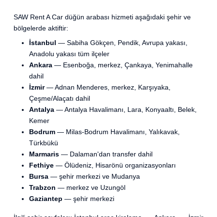
SAW Rent A Car düğün arabası hizmeti aşağıdaki şehir ve
bölgelerde aktiftir:
İstanbul
— Sabiha Gökçen, Pendik, Avrupa yakası,
Anadolu yakası tüm ilçeler
Ankara
— Esenboğa, merkez, Çankaya, Yenimahalle
dahil
İzmir
— Adnan Menderes, merkez, Karşıyaka,
Çeşme/Alaçatı dahil
Antalya
— Antalya Havalimanı, Lara, Konyaaltı, Belek,
Kemer
Bodrum
— Milas-Bodrum Havalimanı, Yalıkavak,
Türkbükü
Marmaris
— Dalaman'dan transfer dahil
Fethiye
— Ölüdeniz, Hisarönü organizasyonları
Bursa
— şehir merkezi ve Mudanya
Trabzon
— merkez ve Uzungöl
Gaziantep
— şehir merkezi