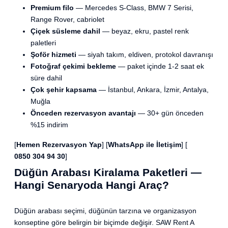
Premium filo
— Mercedes S-Class, BMW 7 Serisi,
Range Rover, cabriolet
Çiçek süsleme dahil
— beyaz, ekru, pastel renk
paletleri
Şoför hizmeti
— siyah takım, eldiven, protokol davranışı
Fotoğraf çekimi bekleme
— paket içinde 1-2 saat ek
süre dahil
Çok şehir kapsama
— İstanbul, Ankara, İzmir, Antalya,
Muğla
Önceden rezervasyon avantajı
— 30+ gün önceden
%15 indirim
[
Hemen Rezervasyon Yap
] [
WhatsApp ile İletişim
] [
0850 304 94 30
]
Düğün Arabası Kiralama Paketleri —
Hangi Senaryoda Hangi Araç?
Düğün arabası seçimi, düğünün tarzına ve organizasyon
konseptine göre belirgin bir biçimde değişir. SAW Rent A