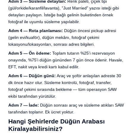
Adım 3 — Süsleme detayları:
Renk paleti, çiçek tipi
(gül/orkide/karanfil/lavanta), "Just Married" yazısı isteği gibi
detayları paylaşın. İsteğe bağlı gelinin buketinden örnek
fotoğraf ile uyumlu süsleme yapılabilir.
Adım 4 — Rota planlaması:
Düğün öncesi pickup adresi
(gelin evi/kuaför), düğün mekânı, fotoğraf çekimi
lokasyonu/lokasyonları, sonrası adres bilgileri.
Adım 5 — Ön ödeme:
Toplam tutarın %25'i rezervasyon
onayında, %75'i düğün gününden 7 gün önce ödenir. Havale,
EFT, nakit veya kredi kartı kabul edilir.
Adım 6 — Düğün günü:
Araç ve şoför anlaşılan adreste 30
dk önce hazır olur. Süsleme kontrolü, fotoğraf, transfer,
fotoğraf çekimi sırasında bekleme — tüm operasyon SAW
ekibi tarafından yürütülür.
Adım 7 — İade:
Düğün sonrası araç ve süsleme atıkları SAW
tarafından toplanır. Ek ücret yoktur.
Hangi Şehirlerde Düğün Arabası
Kiralayabilirsiniz?