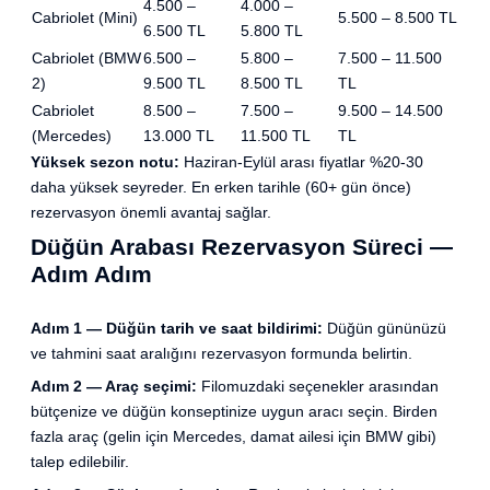
4.500 –
4.000 –
Cabriolet (Mini)
5.500 – 8.500 TL
6.500 TL
5.800 TL
Cabriolet (BMW
6.500 –
5.800 –
7.500 – 11.500
2)
9.500 TL
8.500 TL
TL
Cabriolet
8.500 –
7.500 –
9.500 – 14.500
(Mercedes)
13.000 TL
11.500 TL
TL
Yüksek sezon notu:
Haziran-Eylül arası fiyatlar %20-30
daha yüksek seyreder. En erken tarihle (60+ gün önce)
rezervasyon önemli avantaj sağlar.
Düğün Arabası Rezervasyon Süreci —
Adım Adım
Adım 1 — Düğün tarih ve saat bildirimi:
Düğün gününüzü
ve tahmini saat aralığını rezervasyon formunda belirtin.
Adım 2 — Araç seçimi:
Filomuzdaki seçenekler arasından
bütçenize ve düğün konseptinize uygun aracı seçin. Birden
fazla araç (gelin için Mercedes, damat ailesi için BMW gibi)
talep edilebilir.