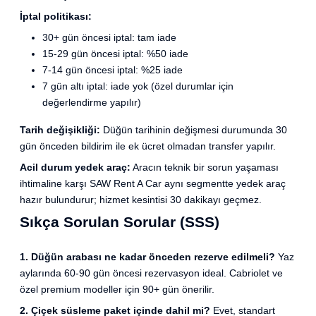
İptal politikası:
30+ gün öncesi iptal: tam iade
15-29 gün öncesi iptal: %50 iade
7-14 gün öncesi iptal: %25 iade
7 gün altı iptal: iade yok (özel durumlar için
değerlendirme yapılır)
Tarih değişikliği:
Düğün tarihinin değişmesi durumunda 30
gün önceden bildirim ile ek ücret olmadan transfer yapılır.
Acil durum yedek araç:
Aracın teknik bir sorun yaşaması
ihtimaline karşı SAW Rent A Car aynı segmentte yedek araç
hazır bulundurur; hizmet kesintisi 30 dakikayı geçmez.
Sıkça Sorulan Sorular (SSS)
1. Düğün arabası ne kadar önceden rezerve edilmeli?
Yaz
aylarında 60-90 gün öncesi rezervasyon ideal. Cabriolet ve
özel premium modeller için 90+ gün önerilir.
2. Çiçek süsleme paket içinde dahil mi?
Evet, standart