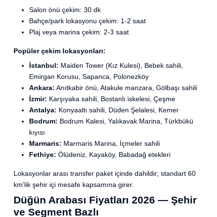
Salon önü çekim: 30 dk
Bahçe/park lokasyonu çekim: 1-2 saat
Plaj veya marina çekim: 2-3 saat
Popüler çekim lokasyonları:
İstanbul:
Maiden Tower (Kız Kulesi), Bebek sahili,
Emirgan Korusu, Sapanca, Polonezköy
Ankara:
Anıtkabir önü, Atakule manzara, Gölbaşı sahili
İzmir:
Karşıyaka sahili, Bostanlı iskelesi, Çeşme
Antalya:
Konyaaltı sahili, Düden Şelalesi, Kemer
Bodrum:
Bodrum Kalesi, Yalıkavak Marina, Türkbükü
kıyısı
Marmaris:
Marmaris Marina, İçmeler sahili
Fethiye:
Ölüdeniz, Kayaköy, Babadağ etekleri
Lokasyonlar arası transfer paket içinde dahildir; standart 60
km'lik şehir içi mesafe kapsamına girer.
Düğün Arabası Fiyatları 2026 — Şehir
ve Segment Bazlı