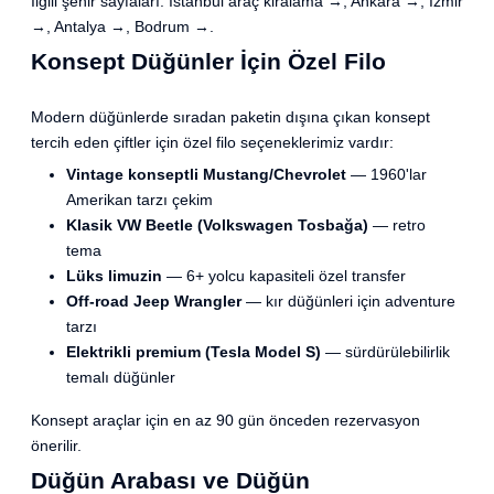
İlgili şehir sayfaları:
İstanbul araç kiralama →
,
Ankara →
,
İzmir
→
,
Antalya →
,
Bodrum →
.
Konsept Düğünler İçin Özel Filo
Modern düğünlerde sıradan paketin dışına çıkan konsept
tercih eden çiftler için özel filo seçeneklerimiz vardır:
Vintage konseptli Mustang/Chevrolet
— 1960'lar
Amerikan tarzı çekim
Klasik VW Beetle (Volkswagen Tosbağa)
— retro
tema
Lüks limuzin
— 6+ yolcu kapasiteli özel transfer
Off-road Jeep Wrangler
— kır düğünleri için adventure
tarzı
Elektrikli premium (Tesla Model S)
— sürdürülebilirlik
temalı düğünler
Konsept araçlar için en az 90 gün önceden rezervasyon
önerilir.
Düğün Arabası ve Düğün