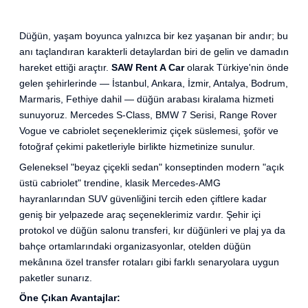
Düğün, yaşam boyunca yalnızca bir kez yaşanan bir andır; bu
anı taçlandıran karakterli detaylardan biri de gelin ve damadın
hareket ettiği araçtır.
SAW Rent A Car
olarak Türkiye'nin önde
gelen şehirlerinde — İstanbul, Ankara, İzmir, Antalya, Bodrum,
Marmaris, Fethiye dahil — düğün arabası kiralama hizmeti
sunuyoruz. Mercedes S-Class, BMW 7 Serisi, Range Rover
Vogue ve cabriolet seçeneklerimiz çiçek süslemesi, şoför ve
fotoğraf çekimi paketleriyle birlikte hizmetinize sunulur.
Geleneksel "beyaz çiçekli sedan" konseptinden modern "açık
üstü cabriolet" trendine, klasik Mercedes-AMG
hayranlarından SUV güvenliğini tercih eden çiftlere kadar
geniş bir yelpazede araç seçeneklerimiz vardır. Şehir içi
protokol ve düğün salonu transferi, kır düğünleri ve plaj ya da
bahçe ortamlarındaki organizasyonlar, otelden düğün
mekânına özel transfer rotaları gibi farklı senaryolara uygun
paketler sunarız.
Öne Çıkan Avantajlar: