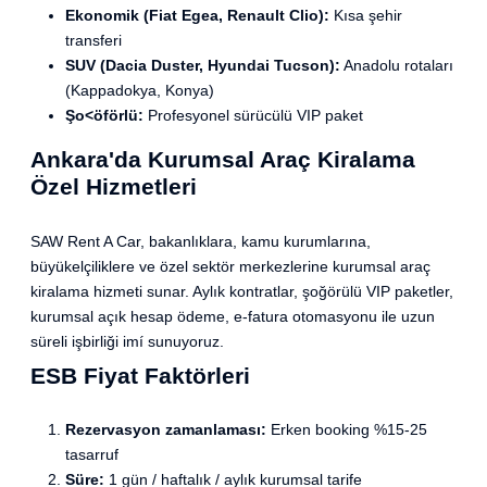
Ekonomik (Fiat Egea, Renault Clio):
Kısa şehir
transferi
SUV (Dacia Duster, Hyundai Tucson):
Anadolu rotaları
(Kappadokya, Konya)
Şo<öförlü:
Profesyonel sürücülü VIP paket
Ankara'da Kurumsal Araç Kiralama
Özel Hizmetleri
SAW Rent A Car, bakanlıklara, kamu kurumlarına,
büyükelçiliklere ve özel sektör merkezlerine kurumsal araç
kiralama hizmeti sunar. Aylık kontratlar, şoğörülü VIP paketler,
kurumsal açık hesap ödeme, e-fatura otomasyonu ile uzun
süreli işbirliği imí sunuyoruz.
ESB Fiyat Faktörleri
Rezervasyon zamanlaması:
Erken booking %15-25
tasarruf
Süre:
1 gün / haftalık / aylık kurumsal tarife