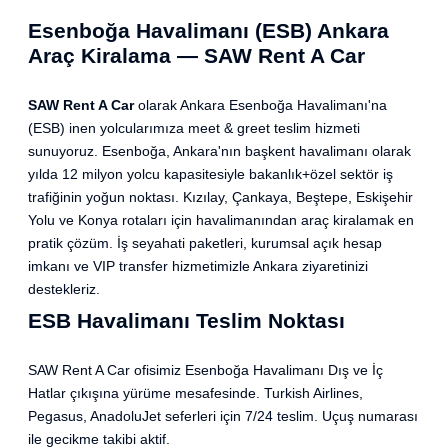
Esenboğa Havalimanı (ESB) Ankara
Araç Kiralama — SAW Rent A Car
SAW Rent A Car
olarak Ankara Esenboğa Havalimanı'na
(ESB) inen yolcularımıza meet & greet teslim hizmeti
sunuyoruz. Esenboğa, Ankara'nın başkent havalimanı olarak
yılda 12 milyon yolcu kapasitesiyle bakanlık+özel sektör iş
trafiğinin yoğun noktası. Kızılay, Çankaya, Beştepe, Eskişehir
Yolu ve Konya rotaları için havalimanından araç kiralamak en
pratik çözüm. İş seyahati paketleri, kurumsal açık hesap
imkanı ve VIP transfer hizmetimizle Ankara ziyaretinizi
destekleriz.
ESB Havalimanı Teslim Noktası
SAW Rent A Car ofisimiz Esenboğa Havalimanı Dış ve İç
Hatlar çıkışına yürüme mesafesinde. Turkish Airlines,
Pegasus, AnadoluJet seferleri için 7/24 teslim. Uçuş numarası
ile gecikme takibi aktif.