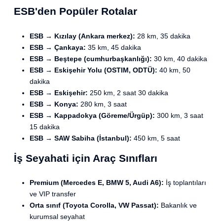
ESB'den Popüler Rotalar
ESB → Kızılay (Ankara merkez):
28 km, 35 dakika
ESB → Çankaya:
35 km, 45 dakika
ESB → Beştepe (cumhurbaşkanlığı):
30 km, 40 dakika
ESB → Eskişehir Yolu (OSTIM, ODTÜ):
40 km, 50
dakika
ESB → Eskişehir:
250 km, 2 saat 30 dakika
ESB → Konya:
280 km, 3 saat
ESB → Kappadokya (Göreme/Ürgüp):
300 km, 3 saat
15 dakika
ESB → SAW Sabiha (İstanbul):
450 km, 5 saat
İş Seyahati için Araç Sınıfları
Premium (Mercedes E, BMW 5, Audi A6):
İş toplantıları
ve VIP transfer
Orta sınıf (Toyota Corolla, VW Passat):
Bakanlık ve
kurumsal seyahat