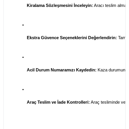
Kiralama Sözleşmesini İnceleyin:
 Aracı teslim almad
Ekstra Güvence Seçeneklerini Değerlendirin:
 Tam k
Acil Durum Numaramızı Kaydedin:
 Kaza durumunda 
Araç Teslim ve İade Kontrolleri:
 Araç tesliminde ve i