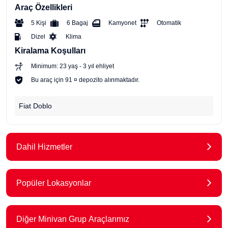
Araç Özellikleri
5 Kişi
6 Bagaj
Kamyonet
Otomatik
Dizel
Klima
Kiralama Koşulları
Minimum: 23 yaş - 3 yıl ehliyet
Bu araç için 91 ¤ depozito alınmaktadır.
Fiat Doblo
Dahil Hizmetler
Popüler Lokasyonlar
Diğer Minivan Grup Araçlarımız