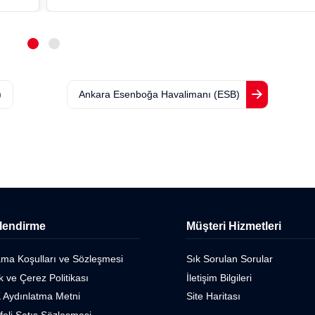
)
Ankara Esenboğa Havalimanı (ESB)
ilendirme
Müşteri Hizmetleri
ama Koşulları ve Sözleşmesi
Sık Sorulan Sorular
ik ve Çerez Politikası
İletişim Bilgileri
 Aydınlatma Metni
Site Haritası
eli Satış Sözleşmesi