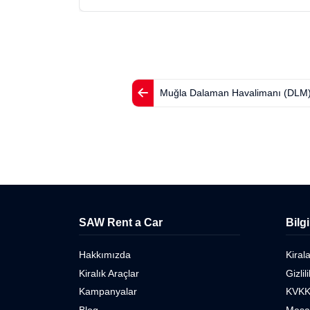
Muğla Dalaman Havalimanı (DLM
SAW Rent a Car
Bilg
Hakkımızda
Kiral
Kiralık Araçlar
Gizlil
Kampanyalar
KVKK
Blog
Mesaf