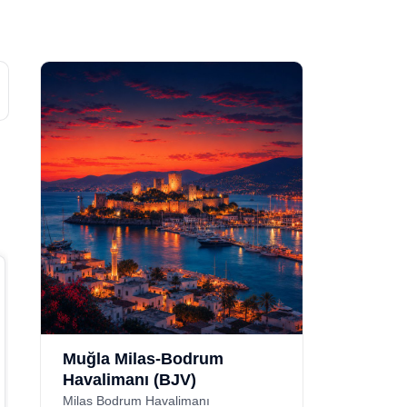
Minivan
Fiat Doblo
veya benzeri
Muğla Milas-Bodrum
Havalimanı (BJV)
Araç Özellikleri
Milas Bodrum Havalimanı