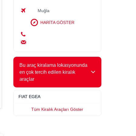
Dizel
Otomatik
Kamyonet
Muğla
5 Kişi
6 Bagaj
HARİTA GÖSTER
Kiralama Koşulları
Minimum: 23 yaş - 3 yıl ehliyet
Fiat Doblo
Araç Özellikleri
Bu araç kiralama lokasyonunda
en çok tercih edilen kiralık
araçlar
FIAT EGEA
Tüm Kiralık Araçları Göster