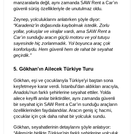
manzaralarla değil, aynı zamanda SAW Rent a Car’ın
güvenli sürüş özellikleriyle de unutulmaz oldu.
Zeynep, yolculuklarını anlatırken şöyle diyor:
“Karadeniz’in doğasında kaybolmak istedik. Zorlu
yollar, yokuşlar ve virajlar vardı, ama SAW Rent a
Car’ın sunduğu aracın güçlü motoru ve yol tutuşu
sayesinde hiç zorlanmadık. Yol boyunca araç çok
konforluydu. Hem güvenli hem de rahat bir seyahat
geçirdik.”
5. Gökhan’ın Ailecek Türkiye Turu
Gökhan, eşi ve çocuklarıyla Türkiye’yi baştan sona
keşfetmeye karar verdi. İstanbul’dan aldıkları aracıyla,
Anadolu’nun farklı şehirlerine seyahat ettiler. Yolda
ailece keyifli anılar biriktirdiler, aynı zamanda güvenli
bir seyahat için SAW Rent a Car’ın sunduğu araçların
özelliklerinden faydalandılar. Aracın geniş iç hacmi,
çocuklar için çok daha rahat bir yolculuk sundu.
Gökhan, seyahatlerinin detaylarını şöyle anlatıyor:
“Ailemizle birlikte Türkiye’nin farklı şehirlerine yolculuk