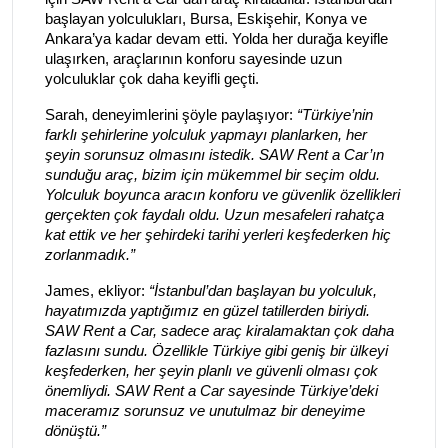
başlayan yolculukları, Bursa, Eskişehir, Konya ve
Ankara’ya kadar devam etti. Yolda her durağa keyifle
ulaşırken, araçlarının konforu sayesinde uzun
yolculuklar çok daha keyifli geçti.
Sarah, deneyimlerini şöyle paylaşıyor:
“Türkiye’nin
farklı şehirlerine yolculuk yapmayı planlarken, her
şeyin sorunsuz olmasını istedik. SAW Rent a Car’ın
sunduğu araç, bizim için mükemmel bir seçim oldu.
Yolculuk boyunca aracın konforu ve güvenlik özellikleri
gerçekten çok faydalı oldu. Uzun mesafeleri rahatça
kat ettik ve her şehirdeki tarihi yerleri keşfederken hiç
zorlanmadık.”
James, ekliyor:
“İstanbul’dan başlayan bu yolculuk,
hayatımızda yaptığımız en güzel tatillerden biriydi.
SAW Rent a Car, sadece araç kiralamaktan çok daha
fazlasını sundu. Özellikle Türkiye gibi geniş bir ülkeyi
keşfederken, her şeyin planlı ve güvenli olması çok
önemliydi. SAW Rent a Car sayesinde Türkiye’deki
maceramız sorunsuz ve unutulmaz bir deneyime
dönüştü.”