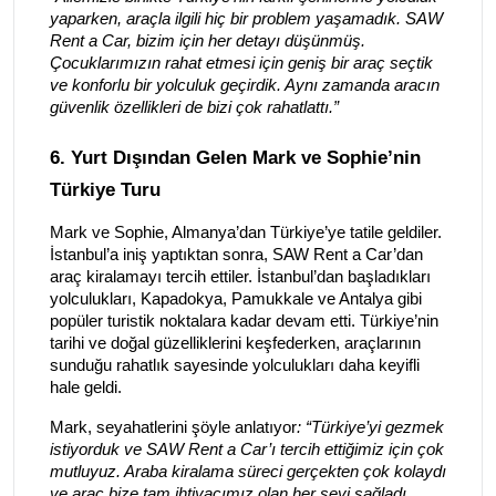
yaparken, araçla ilgili hiç bir problem yaşamadık. SAW
Rent a Car, bizim için her detayı düşünmüş.
Çocuklarımızın rahat etmesi için geniş bir araç seçtik
ve konforlu bir yolculuk geçirdik. Aynı zamanda aracın
güvenlik özellikleri de bizi çok rahatlattı.”
6. Yurt Dışından Gelen Mark ve Sophie’nin
Türkiye Turu
Mark ve Sophie, Almanya’dan Türkiye’ye tatile geldiler.
İstanbul’a iniş yaptıktan sonra, SAW Rent a Car’dan
araç kiralamayı tercih ettiler. İstanbul’dan başladıkları
yolculukları, Kapadokya, Pamukkale ve Antalya gibi
popüler turistik noktalara kadar devam etti. Türkiye’nin
tarihi ve doğal güzelliklerini keşfederken, araçlarının
sunduğu rahatlık sayesinde yolculukları daha keyifli
hale geldi.
Mark, seyahatlerini şöyle anlatıyor
: “Türkiye’yi gezmek
istiyorduk ve SAW Rent a Car’ı tercih ettiğimiz için çok
mutluyuz. Araba kiralama süreci gerçekten çok kolaydı
ve araç bize tam ihtiyacımız olan her şeyi sağladı.