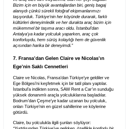
Bizim için en büyük avantajlardan biri, geniş bagaj
alanıydı çünkü sürekli fotoğraf ekipmanlarımızı
taşıyorduk. Türkiye’nin her köyünde durarak, farklı
kültürleri deneyimledik ve her durakta araç bizim için
mükemmel bir taşıma aracı oldu. İstanbul’dan
Antalya’ya kadar yolculuk yaparken, araç çok
konforluydu, hem sürüş kolaylığı hem de güvenlik
açısından harika bir deneyimdi.”
7. Fransa’dan Gelen Claire ve Nicolas’ın
Ege’nin Saklı Cennetleri
Claire ve Nicolas, Fransa’dan Türkiye’ye geldiler ve
Ege Bölgesi’ni keşfetmek için bir tatil planı yaptılar.
İstanbul’a indikten sonra, SAW Rent a Car’ın sunduğu
yüksek donanımlı araçla yolculuklarına başladılar.
Bodrum’dan Çeşme’ye kadar uzanan bu yolculuk,
onları Türkiye’nin en güzel sahillerine ve köylerine
götürdü.
Claire, bu yolculukla ilgili şunları söylüyor:
“Yurtdışından Türkiye’ye gelirken, özellikle konforlu bir