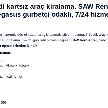
i kartsız araç kiralama. SAW Ren
egasus gurbetçi odaklı, 7/24 hizm
tı zorunluluğu olmadan araç kiralamak istiyor musunuz? Büyük araç kira
tar; ortalama 7 — 21 gün limit blokesi uygular.
SAW Rent A Car
, Sabih
ı operatörlerden biridir
.
erimiz:
u)
edi, Akbank, İşbank)
 misafirler için
 30
]