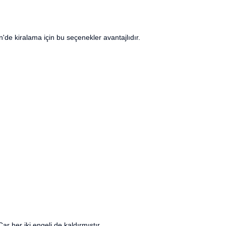
de kiralama için bu seçenekler avantajlıdır.
r her iki engeli de kaldırmıştır.