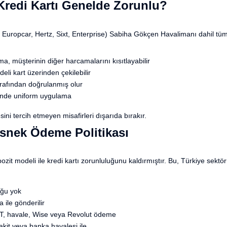
redi Kartı Genelde Zorunlu?
s, Europcar, Hertz, Sixt, Enterprise) Sabiha Gökçen Havalimanı dahil tü
a, müşterinin diğer harcamalarını kısıtlayabilir
deli kart üzerinden çekilebilir
tarafından doğrulanmış olur
inde uniform uygulama
ini tercih etmeyen misafirleri dışarıda bırakır.
snek Ödeme Politikası
t modeli ile kredi kartı zorunluluğunu kaldırmıştır. Bu, Türkiye sektör
uğu yok
ile gönderilir
FT, havale, Wise veya Revolut ödeme
kit veya banka havalesi ile