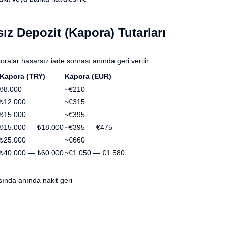
ız Depozit (Kapora) Tutarları
ralar hasarsız iade sonrası anında geri verilir.
Kapora (TRY)
Kapora (EUR)
₺8.000
~€210
₺12.000
~€315
₺15.000
~€395
₺15.000 — ₺18.000
~€395 — €475
₺25.000
~€660
₺40.000 — ₺60.000
~€1.050 — €1.580
asında anında nakit geri