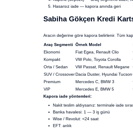
Hasarsız iade — kapora anında geri
Sabiha Gökçen Kredi Karts
Aracın değerine göre kapora belirlenir. Tüm kapo
Araç Segmenti
Örnek Model
Ekonomi
Fiat Egea, Renault Clio
Kompakt
VW Polo, Toyota Corolla
Orta / Sedan
VW Passat, Renault Megane
SUV / Crossover
Dacia Duster, Hyundai Tucson
Premium
Mercedes C, BMW 3
VIP
Mercedes E, BMW 5
Kapora iade yöntemleri:
Nakit teslim aldıysanız: terminale iade sır
Banka havalesi: 1 — 3 iş günü
Wise / Revolut: <24 saat
EFT: anlık