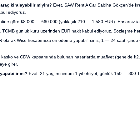
araç kiralayabilir miyim?
Evet. SAW Rent A Car Sabiha Gökçen'de kred
bul ediyoruz.
ine göre ₺8.000 — ₺60.000 (yaklaşık 210 — 1.580 EUR). Hasarsız iade 
 TCMB günlük kuru üzerinden EUR nakit kabul ediyoruz. Sözleşme her i
olarak Wise hesabımıza ön ödeme yapabilirsiniz; 1 — 24 saat içinde 
 kasko ve CDW kapsamında bulunan hasarlarda muafiyet (genelde ₺2.5
eye girer.
 yapabilir mi?
Evet. 21 yaş, minimum 1 yıl ehliyet, günlük 150 — 300 T