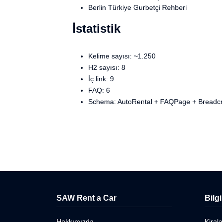
Berlin Türkiye Gurbetçi Rehberi
İstatistik
Kelime sayısı: ~1.250
H2 sayısı: 8
İç link: 9
FAQ: 6
Schema: AutoRental + FAQPage + Breadc
SAW Rent a Car
Bilg
Hakkımızda
Kiral