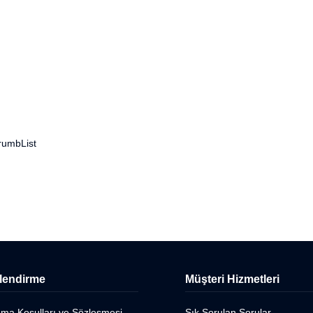
rumbList
ilendirme
Müşteri Hizmetleri
ama Koşulları ve Sözleşmesi
Sık Sorulan Sorular