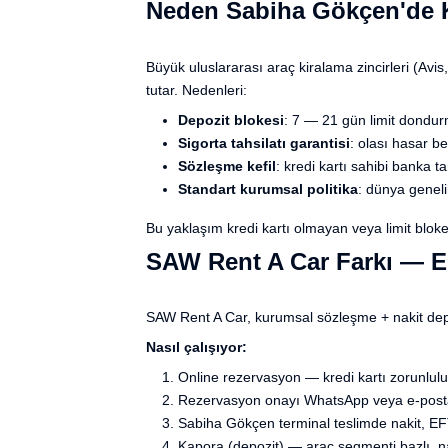
Neden Sabiha Gökçen'de K
Büyük uluslararası araç kiralama zincirleri (Avi
tutar. Nedenleri:
Depozit blokesi
: 7 — 21 gün limit dondurm
Sigorta tahsilatı garantisi
: olası hasar be
Sözleşme kefil
: kredi kartı sahibi banka 
Standart kurumsal politika
: dünya genel
Bu yaklaşım kredi kartı olmayan veya limit blokes
SAW Rent A Car Farkı — E
SAW Rent A Car, kurumsal sözleşme + nakit depozi
Nasıl çalışıyor:
Online rezervasyon — kredi kartı zorunlul
Rezervasyon onayı WhatsApp veya e-posta 
Sabiha Gökçen terminal teslimde nakit, E
Kapora (depozit) — araç segmenti bazlı, na