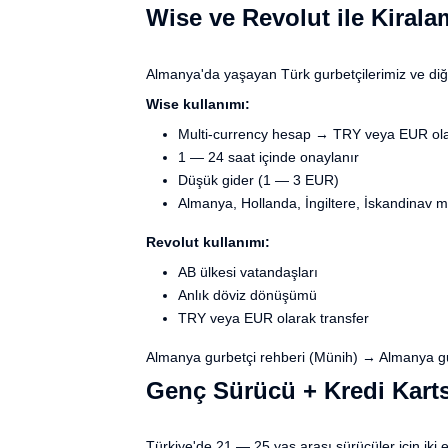
Wise ve Revolut ile Kirala
Almanya'da yaşayan Türk gurbetçilerimiz ve diğe
Wise kullanımı:
Multi-currency hesap → TRY veya EUR ol
1 — 24 saat içinde onaylanır
Düşük gider (1 — 3 EUR)
Almanya, Hollanda, İngiltere, İskandinav mis
Revolut kullanımı:
AB ülkesi vatandaşları
Anlık döviz dönüşümü
TRY veya EUR olarak transfer
Almanya gurbetçi rehberi (Münih) →
Almanya gu
Genç Sürücü + Kredi Kart
Türkiye'de 21 — 25 yaş arası sürücüler için iki 