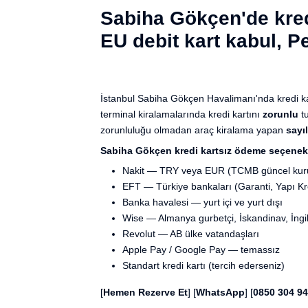
Sabiha Gökçen'de kred
EU debit kart kabul, P
İstanbul Sabiha Gökçen Havalimanı'nda kredi kar
terminal kiralamalarında kredi kartını
zorunlu
tu
zorunluluğu olmadan araç kiralama yapan
sayıl
Sabiha Gökçen kredi kartsız ödeme seçenekl
Nakit — TRY veya EUR (TCMB güncel kur
EFT — Türkiye bankaları (Garanti, Yapı Kr
Banka havalesi — yurt içi ve yurt dışı
Wise — Almanya gurbetçi, İskandinav, İngiliz
Revolut — AB ülke vatandaşları
Apple Pay / Google Pay — temassız
Standart kredi kartı (tercih ederseniz)
[
Hemen Rezerve Et
] [
WhatsApp
] [
0850 304 94