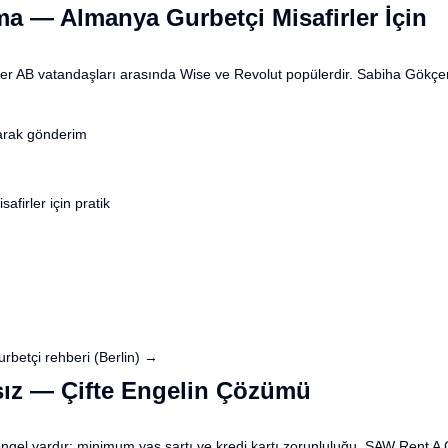
ma — Almanya Gurbetçi Misafirler İçin
r AB vatandaşları arasında Wise ve Revolut popülerdir. Sabiha Gökçen'
arak gönderim
afirler için pratik
rbetçi rehberi (Berlin) →
sız — Çifte Engelin Çözümü
engel vardır: minimum yaş şartı ve kredi kartı zorunluluğu. SAW Rent A Ca