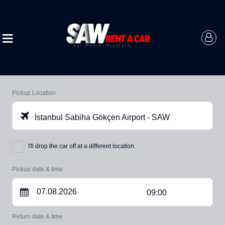
Pickup Location
İstanbul Sabiha Gökçen Airport - SAW
I'll drop the car off at a different location.
Pickup date & time
09:00
Return date & time