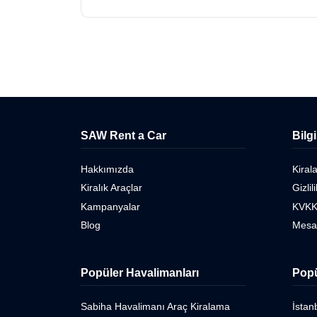
SAW Rent a Car
Bilg
Hakkımızda
Kiral
Kiralık Araçlar
Gizlil
Kampanyalar
KVKK
Blog
Mesaf
Popüler Havalimanları
Popü
Sabiha Havalimanı Araç Kiralama
İstan