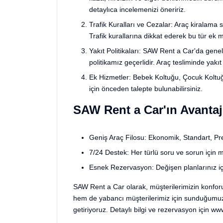
detaylıca incelemenizi öneririz.
Trafik Kuralları ve Cezalar: Araç kiralama sü
Trafik kurallarına dikkat ederek bu tür ek m
Yakıt Politikaları: SAW Rent a Car'da genel
politikamız geçerlidir. Araç tesliminde yakı
Ek Hizmetler: Bebek Koltuğu, Çocuk Koltuğ
için önceden talepte bulunabilirsiniz.
SAW Rent a Car'ın Avantaj
Geniş Araç Filosu: Ekonomik, Standart, Pr
7/24 Destek: Her türlü soru ve sorun için 
Esnek Rezervasyon: Değişen planlarınız için
SAW Rent a Car olarak, müşterilerimizin konfo
hem de yabancı müşterilerimiz için sunduğumuz şe
getiriyoruz. Detaylı bilgi ve rezervasyon için
www