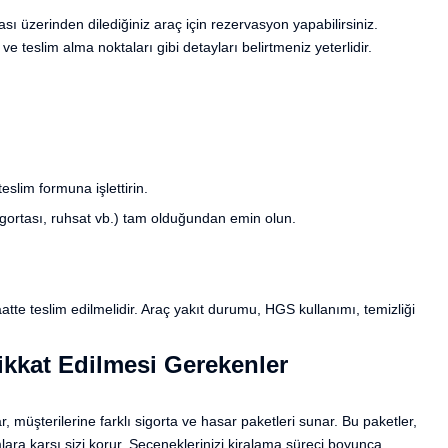
ı üzerinden dilediğiniz araç için rezervasyon yapabilirsiniz.
e teslim alma noktaları gibi detayları belirtmeniz yeterlidir.
eslim formuna işlettirin.
 sigortası, ruhsat vb.) tam olduğundan emin olun.
atte teslim edilmelidir. Araç yakıt durumu, HGS kullanımı, temizliği
ikkat Edilmesi Gerekenler
 müşterilerine farklı sigorta ve hasar paketleri sunar. Bu paketler,
lara karşı sizi korur. Seçeneklerinizi kiralama süreci boyunca