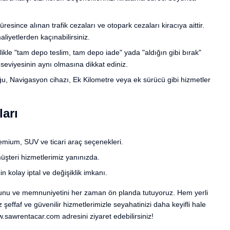
resince alınan trafik cezaları ve otopark cezaları kiracıya aittir.
aliyetlerden kaçınabilirsiniz.
likle "tam depo teslim, tam depo iade" yada "aldığın gibi bırak"
t seviyesinin aynı olmasına dikkat ediniz.
u, Navigasyon cihazı, Ek Kilometre veya ek sürücü gibi hizmetler
ları
emium, SUV ve ticari araç seçenekleri.
müşteri hizmetlerimiz yanınızda.
 kolay iptal ve değişiklik imkanı.
runu ve memnuniyetini her zaman ön planda tutuyoruz. Hem yerli
ffaf ve güvenilir hizmetlerimizle seyahatinizi daha keyifli hale
.sawrentacar.com
adresini ziyaret edebilirsiniz!