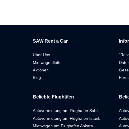
SAW Rent a Car
Info
Uber Uns
"Res
Mietwagenflotte
Daten
Aktionen
Gese
Blog
Ferna
Beliebte Flughäfen
Beli
Autovermietung am Flughafen Sabiha Gökçen
Autov
Autovermietung am Flughafen Istanbul
Autov
Mietwagen am Flughafen Ankara
Auto