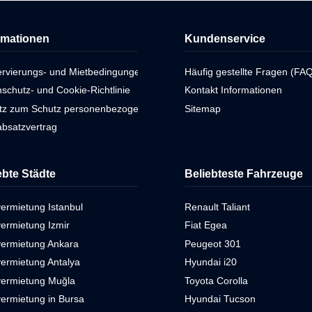
rmationen
Kundenservice
ervierungs- und Mietbedingungen
Häufig gestellte Fragen (FAQ
schutz- und Cookie-Richtlinie
Kontakt Informationen
tz zum Schutz personenbezogener Daten
Sitemap
bsatzvertrag
ebte Städte
Beliebteste Fahrzeuge
ermietung Istanbul
Renault Taliant
ermietung Izmir
Fiat Egea
vermietung Ankara
Peugeot 301
ermietung Antalya
Hyundai i20
vermietung Muğla
Toyota Corolla
ermietung in Bursa
Hyundai Tucson