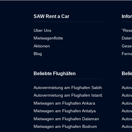
SAW Rent a Car
Info
Uber Uns
"Res
Mietwagenflotte
Daten
Aktionen
Gese
Blog
Ferna
Beliebte Flughäfen
Beli
Autovermietung am Flughafen Sabiha Gökçen
Autov
Autovermietung am Flughafen Istanbul
Autov
Mietwagen am Flughafen Ankara
Auto
Mietwagen am Flughafen Antalya
Autov
Mietwagen am Flughafen Dalaman
Auto
Mietwagen am Flughafen Bodrum
Autov