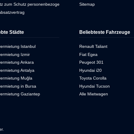
tz zum Schutz personenbezogener Daten
Sitemap
bsatzvertrag
ebte Städte
Beliebteste Fahrzeuge
ermietung Istanbul
Renault Taliant
ermietung Izmir
Fiat Egea
vermietung Ankara
Peugeot 301
ermietung Antalya
Hyundai i20
vermietung Muğla
Toyota Corolla
ermietung in Bursa
Hyundai Tucson
vermietung Gaziantep
Alle Mietwagen
r.