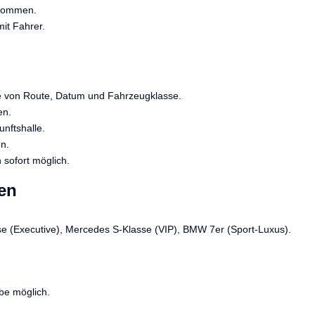
lkommen.
it Fahrer.
be von Route, Datum und Fahrzeugklasse.
en.
nftshalle.
en.
sofort möglich.
en
e (Executive), Mercedes S-Klasse (VIP), BMW 7er (Sport-Luxus).
be möglich.