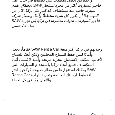
واحدة من أفضل العطلات التي قضيناها في حياتنا على
الإطلاق. تقدم SAW لتأجير السيارات أكثر من مجرد استئجار
سيارة. خاصة عند استكشاف بلد كبير مثل تركيا، كان من
المهم جدًا أن يكون كل شيء مخططًا وآمنًا. وبفضل شركة
SAW لتأجير السيارات، تحولت مغامرتنا في تركيا إلى تجربة
سلسة لا تنسى.
ختاماً،
تجعل SAW Rent a Car رحلاتهم في تركيا أكثر متعة
وأمانًا ليس فقط للسياح المحليين ولكن أيضًا للسياح
الأجانب. يمكنك الاستمتاع بتجربة مريحة وآمنة لا تُنسى أثناء
استكشاف جميع أنحاء تركيا باستخدام السيارات التي
يمكنك استئجارها من مطار صبيحة كوكجن. اختر SAW
Rent a Car للتخطيط لرحلتك الخاصة وتجربة الراحة
والأمان معًا في كل لحظة.