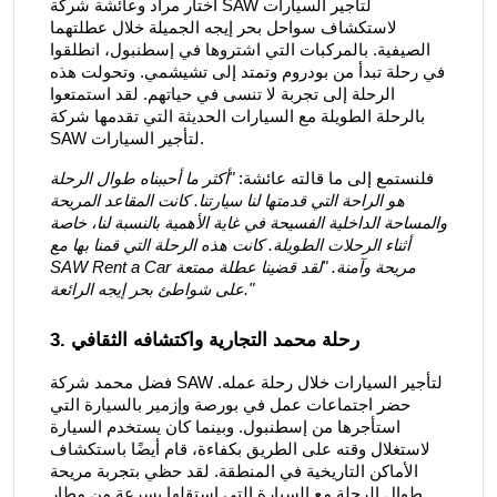
اختار مراد وعائشة شركة SAW لتأجير السيارات
لاستكشاف سواحل بحر إيجه الجميلة خلال عطلتهما
الصيفية. بالمركبات التي اشتروها في إسطنبول، انطلقوا
في رحلة تبدأ من بودروم وتمتد إلى تشيشمي. وتحولت هذه
الرحلة إلى تجربة لا تنسى في حياتهم. لقد استمتعوا
بالرحلة الطويلة مع السيارات الحديثة التي تقدمها شركة
SAW لتأجير السيارات.
فلنستمع إلى ما قالته عائشة:
"أكثر ما أحببناه طوال الرحلة
هو الراحة التي قدمتها لنا سيارتنا. كانت المقاعد المريحة
والمساحة الداخلية الفسيحة في غاية الأهمية بالنسبة لنا، خاصة
أثناء الرحلات الطويلة. كانت هذه الرحلة التي قمنا بها مع
SAW Rent a Car مريحة وآمنة. "لقد قضينا عطلة ممتعة
على شواطئ بحر إيجه الرائعة."
3. رحلة محمد التجارية واكتشافه الثقافي
فضل محمد شركة SAW لتأجير السيارات خلال رحلة عمله.
حضر اجتماعات عمل في بورصة وإزمير بالسيارة التي
استأجرها من إسطنبول. وبينما كان يستخدم السيارة
لاستغلال وقته على الطريق بكفاءة، قام أيضًا باستكشاف
الأماكن التاريخية في المنطقة. لقد حظي بتجربة مريحة
طوال الرحلة مع السيارة التي استقلها بسرعة من مطار