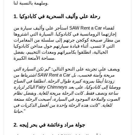
وملهمة بالنسبة لنا.
1. رحلة علي وأليف السحرية في كابادوكيا
استأجر علي وأليف سيارة من SAW Rent a Car لقضاء
إجازتهما الرومانسية في كابادوكيا. السيارة التي اشتروها
من مطار صبيحة كوكجن جرتهم إلى سلسلة من المغامرات
التي لا تنسى. أثناء قيادة سيارتهم حول مداخن كابادوكيا
الخيالية، انطلقوا بكاميراتهم ومعدات التخييم، بفضل
مساحة الأمتعة الكبيرة.
ويصف علي تجربته على النحو التالي:
"لم تكن السيارة التي
اشتريناها من SAW Rent a Car مريحة وآمنة فحسب، بل
زودتنا أيضًا بمرونة كبيرة طوال الرحلة. انطلقنا في الصباح
الباكر لزيارة Fairy Chimneys ووصلنا إلى كابادوكيا، على بعد
ساعة ونصف فقط. كانت الرحلة مريحة للغاية. وبفضل نظام
الصوت والملاحة الموجود في السيارة، أصبحت الرحلة ممتعة
للغاية. "كانت هذه الرحلة واحدة من أفضل الذكريات في
حياتنا."
2. جولة مراد وعائشة في بحر إيجه