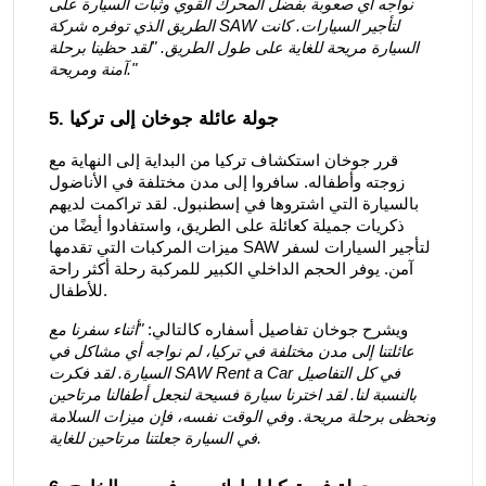
نواجه أي صعوبة بفضل المحرك القوي وثبات السيارة على
الطريق الذي توفره شركة SAW لتأجير السيارات. كانت
السيارة مريحة للغاية على طول الطريق. "لقد حظينا برحلة
آمنة ومريحة."
5. جولة عائلة جوخان إلى تركيا
قرر جوخان استكشاف تركيا من البداية إلى النهاية مع
زوجته وأطفاله. سافروا إلى مدن مختلفة في الأناضول
بالسيارة التي اشتروها في إسطنبول. لقد تراكمت لديهم
ذكريات جميلة كعائلة على الطريق، واستفادوا أيضًا من
ميزات المركبات التي تقدمها SAW لتأجير السيارات لسفر
آمن. يوفر الحجم الداخلي الكبير للمركبة رحلة أكثر راحة
للأطفال.
ويشرح جوخان تفاصيل أسفاره كالتالي:
"أثناء سفرنا مع
عائلتنا إلى مدن مختلفة في تركيا، لم نواجه أي مشاكل في
السيارة. لقد فكرت SAW Rent a Car في كل التفاصيل
بالنسبة لنا. لقد اخترنا سيارة فسيحة لنجعل أطفالنا مرتاحين
ونحظى برحلة مريحة. وفي الوقت نفسه، فإن ميزات السلامة
في السيارة جعلتنا مرتاحين للغاية.