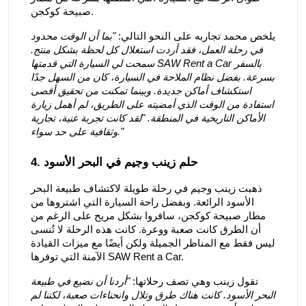
صبيحة كوكجن.
يلخص محمد تجاربه على النحو التالي:
"بما أن الوقت محدود
في رحلة العمل، فقد أردت استغلال كل لحظة بشكل منتج.
سمحت لي السيارة التي قدمتها SAW Rent a Car بالسفر
بسرعة. بفضل نظام الملاحة في السيارة، كان من السهل جدًا
استكشاف أماكن جديدة. وبينما تمكنت من تحقيق أقصى
استفادة من الوقت الذي أمضيته على الطريق، لم أهمل زيارة
الأماكن التاريخية في المنطقة. "لقد كانت تجربة غنية، تجارية
وثقافية على حد سواء."
4. حلم زينب وجيم في البحر الأسود
ذهبت زينب وجيم في رحلة طويلة لاكتشاف طبيعة البحر
الأسود الرائعة. وبفضل راحة السيارة التي اشتروها من
مطار صبيحة كوكجن، سافروا بشكل مريح على الرغم من
أن الطرق كانت صعبة ووعرة. كانت هذه الرحلة لا تُنسى
ليس فقط مع المناظر الجميلة ولكن أيضًا مع ميزات القيادة
الآمنة التي توفرها SAW Rent a Car.
تقول زينب وهي تصف رحلاتها:
"أردنا أن نضيع في طبيعة
البحر الأسود. كانت هناك طرق وتلال وانحناءات صعبة، لكننا لم