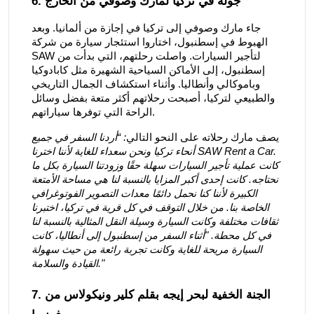
6. جولة في تركيا لمارك وصوفي من الخارج
جاء مارك وصوفي إلى تركيا في إجازة من ألمانيا. وبعد
الهبوط في إسطنبول، اختاروا استئجار سيارة من شركة
SAW لتأجير السيارات. واصلت رحلتهم، التي بدأت من
إسطنبول، إلى الأماكن السياحية الشهيرة مثل كابادوكيا
وباموكالي وأنطاليا. وأثناء استكشاف الجمال التاريخي
والطبيعي لتركيا، أصبحت رحلاتهم أكثر متعة بفضل وسائل
الراحة التي توفرها سياراتهم.
يصف مارك رحلاته على النحو التالي
: “أردنا السفر في جميع
أنحاء تركيا ونحن سعداء للغاية لأننا اخترنا SAW Rent a Car.
كانت عملية تأجير السيارات سهلة حقًا وزودتنا السيارة بكل ما
نحتاجه. كانت إحدى أكبر المزايا بالنسبة لنا هي مساحة الأمتعة
الكبيرة لأننا كنا نحمل دائمًا معدات التصوير الفوتوغرافي
الخاصة بنا. من خلال التوقف في كل قرية في تركيا، اختبرنا
ثقافات مختلفة وكانت السيارة وسيلة النقل المثالية بالنسبة لنا
في كل محطة. "أثناء السفر من إسطنبول إلى أنطاليا، كانت
السيارة مريحة للغاية وكانت تجربة رائعة من حيث سهولة
القيادة والسلامة."
7. الجنة الخفية لبحر إيجه بقلم كلير ونيكولاس من