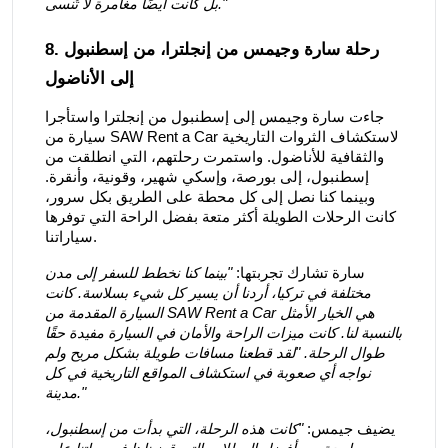
بل كانت أيضًا مغامرة لا تُنسى."
8. رحلة سارة وجيمس من إنجلترا، من إسطنبول
إلى الأناضول
جاءت سارة وجيمس إلى إسطنبول من إنجلترا واستأجرا
سيارة من SAW Rent a Car لاستكشاف الثروات التاريخية
والثقافية للأناضول. واستمرت رحلتهم، التي انطلقت من
إسطنبول، إلى بورصة، وإسكي شهير، وقونية، وأنقرة.
وبينما كنا نصل إلى كل محطة على الطريق بكل سرور،
كانت الرحلات الطويلة أكثر متعة بفضل الراحة التي توفرها
سياراتنا.
سارة تشارك تجربتها:
"بينما كنا نخطط للسفر إلى مدن
مختلفة في تركيا، أردنا أن يسير كل شيء بسلاسة. كانت
السيارة المقدمة من SAW Rent a Car هي الخيار الأمثل
بالنسبة لنا. كانت ميزات الراحة والأمان في السيارة مفيدة حقًا
طوال الرحلة. "لقد قطعنا مسافات طويلة بشكل مريح ولم
نواجه أي صعوبة في استكشاف المواقع التاريخية في كل
مدينة."
يضيف جيمس:
"كانت هذه الرحلة، التي بدأت من إسطنبول،