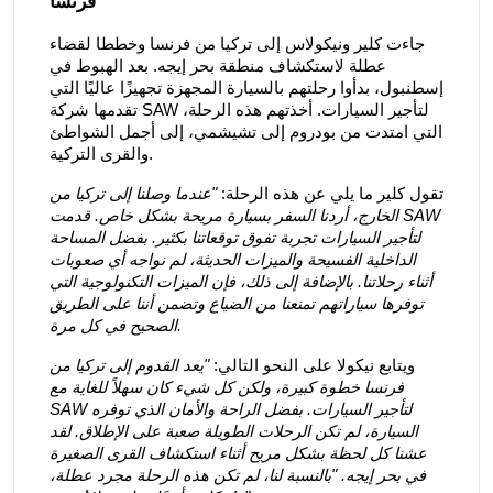
فرنسا
جاءت كلير ونيكولاس إلى تركيا من فرنسا وخططا لقضاء
عطلة لاستكشاف منطقة بحر إيجه. بعد الهبوط في
إسطنبول، بدأوا رحلتهم بالسيارة المجهزة تجهيزًا عاليًا التي
تقدمها شركة SAW لتأجير السيارات. أخذتهم هذه الرحلة،
التي امتدت من بودروم إلى تشيشمي، إلى أجمل الشواطئ
والقرى التركية.
تقول كلير ما يلي عن هذه الرحلة:
"عندما وصلنا إلى تركيا من
الخارج، أردنا السفر بسيارة مريحة بشكل خاص. قدمت SAW
لتأجير السيارات تجربة تفوق توقعاتنا بكثير. بفضل المساحة
الداخلية الفسيحة والميزات الحديثة، لم نواجه أي صعوبات
أثناء رحلاتنا. بالإضافة إلى ذلك، فإن الميزات التكنولوجية التي
توفرها سياراتهم تمنعنا من الضياع وتضمن أننا على الطريق
الصحيح في كل مرة.
ويتابع نيكولا على النحو التالي:
"يعد القدوم إلى تركيا من
فرنسا خطوة كبيرة، ولكن كل شيء كان سهلاً للغاية مع
SAW لتأجير السيارات. بفضل الراحة والأمان الذي توفره
السيارة، لم تكن الرحلات الطويلة صعبة على الإطلاق. لقد
عشنا كل لحظة بشكل مريح أثناء استكشاف القرى الصغيرة
في بحر إيجه. "بالنسبة لنا، لم تكن هذه الرحلة مجرد عطلة،