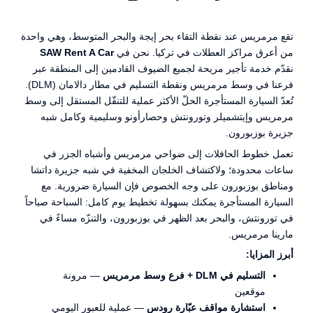
تقع مرمريس عند نقطة التقاء بحر إيجة والبحر المتوسط، وهي واحدة
من أعرق مراكز العطلات في تركيا. نحن في
SAW Rent A Car
نقدّم خدمة تأجير مريحة لجميع الضيوف القادمين إلى المنطقة عبر
فرعنا في وسط مرمريس ونقطة التسليم في مطار دالامان (DLM).
تُعدّ السيارة المستأجرة الحلّ الأكثر عملية للتنقّل المستقل إلى وسط
مرمريس وإيتشميلر وتورونتش وحصارأونو وسليمية وكامل شبه
جزيرة بوزبورون.
تعمل خطوط الحافلات إلى ضواحي مرمريس وأشباه الجزر في
ساعات محدودة؛ ولاكتشاف الخلجان المخفية في شبه جزيرة داتشا
ومناطق بوزبورون على وجه الخصوص فإن السيارة ضرورية. مع
السيارة المستأجرة يمكنك بسهولة تخطيط يوم كامل: السباحة صباحاً
في تورونتش، والبحر بعد الظهر في بوزبورون، والتنزّه مساءً في
مارينا مرمريس.
أبرز المزايا:
التسليم في DLM + فرع وسط مرمريس
— مرونة
موقعين
استشارة مواقف عبّارة رودس
— عملية للعبور اليومي