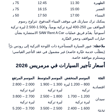
الظهيرة
11:30
12:45
75 د
العصر
15:00
16:15
75 د
المساء
17:00
17:50
50 د
يمكنك ترك سيارتك في موقف الميناء المدفوع. تتراوح رسوم
المواقف بين 250-400 ليرة تركية يومياً، و1.500-2.500 ليرة تركية
أسبوعياً. يقدّم فريق عمليات SAW Rent A Car الاستشارة بشأن
خيارات المواقف وحجز العبّارة.
ملاحظة:
عبور السيارة المستأجرة ذات اللوحة التركية إلى رودس برّاً
(يتطلّب خدمة عبّارة خاصة) غير مشمول في عقد التأجير القياسي؛
ويستلزم موافقة خاصة.
أسعار تأجير السيارات في مرمريس 2026
الفئة
الموسم المنخفض
الموسم المتوسط
الموسم المرتفع
800 – 1.200 ليرة
1.300 – 1.900
2.000 – 2.800
اقتصادية
تركية
ليرة تركية
ليرة تركية
2.700 – 3.800
1.800 – 2.500
1.200 – 1.700
سيدان
ليرة تركية
ليرة تركية
ليرة تركية
3.700 – 5.200
2.500 – 3.500
1.600 – 2.400
SUV