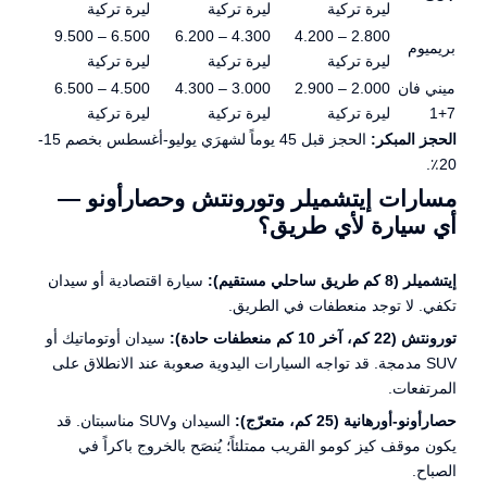
ليرة تركية
ليرة تركية
ليرة تركية
6.500 – 9.500
4.300 – 6.200
2.800 – 4.200
بريميوم
ليرة تركية
ليرة تركية
ليرة تركية
ميني فان
2.000 – 2.900
3.000 – 4.300
4.500 – 6.500
7+1
ليرة تركية
ليرة تركية
ليرة تركية
الحجز المبكر:
الحجز قبل 45 يوماً لشهرَي يوليو-أغسطس بخصم 15-
20٪.
مسارات إيتشميلر وتورونتش وحصارأونو —
أي سيارة لأي طريق؟
إيتشميلر (8 كم طريق ساحلي مستقيم):
سيارة اقتصادية أو سيدان
تكفي. لا توجد منعطفات في الطريق.
تورونتش (22 كم، آخر 10 كم منعطفات حادة):
سيدان أوتوماتيك أو
SUV مدمجة. قد تواجه السيارات اليدوية صعوبة عند الانطلاق على
المرتفعات.
حصارأونو-أورهانية (25 كم، متعرّج):
السيدان وSUV مناسبتان. قد
يكون موقف كيز كومو القريب ممتلئاً؛ يُنصَح بالخروج باكراً في
الصباح.