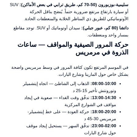
سليمية-بوزبورون (50-70 كم، طريق ترابي في بعض الأماكن):
SUV
أو سيارة بارتفاع مرتفع ضرورية حتماً. يُنصَح بناقل الحركة
الأوتوماتيكي للطريق ذي المناظر الخلابة والمنعطفات الحادة.
داتشا (80 كم، عبور جبلي):
سيدان أوتوماتيك أو SUV. توجد مقاطع
بمسار واحد ومنعطفات.
حركة المرور الصيفية والمواقف — ساعات
الذروة في مرمريس
في الموسم المرتفع تكون كثافة المرور في وسط مرمريس واضحة
بشكل خاص حول المارينا وشارع البارات.
08:00-10:00:
الذهاب إلى الشاطئ — اتجاه إيتشميلر
وتورونتش تأخير 15-25 د
13:00-14:30:
تدفّق وقت الغداء — صعوبة في إيجاد
مواقف في الشوارع المركزية
18:00-20:00:
حركة العودة — على خط إيتشميلر-
مرمريس 30-45 د
23:00-02:00:
تدفّق السهر — يستحيل إيجاد موقف
حول شارع البارات