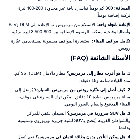
المسافة:
300 كم يومياً قياسي، باقة غير محدودة 200-400 ليرة
تركية إضافية يومياً.
الإعادة باتجاه واحد:
الاستلام من مرمريس → الإعادة إلى DLM وBJV
وأنطاليا وفتحية ممكنة. الرسوم الإضافية بين 800-3.500 ليرة تركية.
تكامل مواقف الميناء:
استشارة المواقف مشمولة لمستخدمي عبّارة
رودس.
الأسئلة الشائعة (FAQ)
1. ما هو أقرب مطار إلى مرمريس؟
مطار دالامان (DLM)، 95 كم.
مدة القيادة ساعة و15 دقيقة.
2. كيف أصل إلى عبّارة رودس من مرمريس بالسيارة؟
يُوصَل إلى
ميناء مرمريس بقيادة 10 دقائق. يمكن ترك السيارة في موقف
الميناء المدفوع والقيام بالعبور اليومي.
3. هل SUV ضرورية في مرمريس؟
السيدان تكفي للمركز
والشواطئ القريبة. يُنصَح بِـSUV لشبه جزيرة بوزبورون وسليمية
وداتشا.
4. هل يمكن التأجير بدون بطاقة ائتمان في مرمريس؟
نعم. تُقبَل