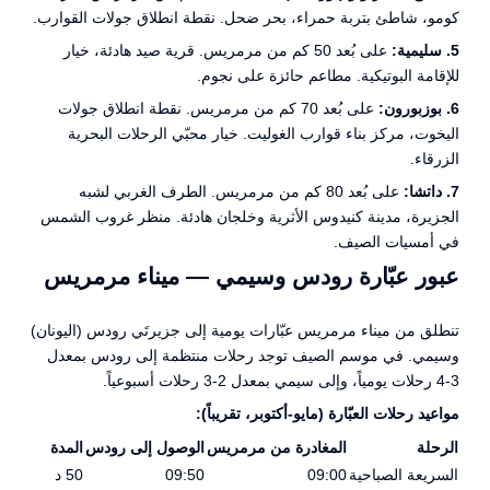
كومو، شاطئ بتربة حمراء، بحر ضحل. نقطة انطلاق جولات القوارب.
5. سليمية:
على بُعد 50 كم من مرمريس. قرية صيد هادئة، خيار
للإقامة البوتيكية. مطاعم حائزة على نجوم.
6. بوزبورون:
على بُعد 70 كم من مرمريس. نقطة انطلاق جولات
اليخوت، مركز بناء قوارب الغوليت. خيار محبّي الرحلات البحرية
الزرقاء.
7. داتشا:
على بُعد 80 كم من مرمريس. الطرف الغربي لشبه
الجزيرة، مدينة كنيدوس الأثرية وخلجان هادئة. منظر غروب الشمس
في أمسيات الصيف.
عبور عبّارة رودس وسيمي — ميناء مرمريس
تنطلق من ميناء مرمريس عبّارات يومية إلى جزيرتَي رودس (اليونان)
وسيمي. في موسم الصيف توجد رحلات منتظمة إلى رودس بمعدل
3-4 رحلات يومياً، وإلى سيمي بمعدل 2-3 رحلات أسبوعياً.
مواعيد رحلات العبّارة (مايو-أكتوبر، تقريباً):
الرحلة
المغادرة من مرمريس
الوصول إلى رودس
المدة
السريعة الصباحية
09:00
09:50
50 د