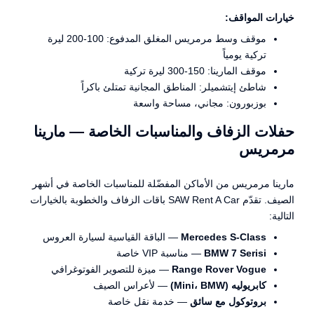
خيارات المواقف:
موقف وسط مرمريس المغلق المدفوع: 100-200 ليرة
تركية يومياً
موقف المارينا: 150-300 ليرة تركية
شاطئ إيتشميلر: المناطق المجانية تمتلئ باكراً
بوزبورون: مجاني، مساحة واسعة
حفلات الزفاف والمناسبات الخاصة — مارينا
مرمريس
مارينا مرمريس من الأماكن المفضّلة للمناسبات الخاصة في أشهر
الصيف. تقدّم SAW Rent A Car باقات الزفاف والخطوبة بالخيارات
التالية:
Mercedes S-Class
— الباقة القياسية لسيارة العروس
BMW 7 Serisi
— مناسبة VIP خاصة
Range Rover Vogue
— ميزة للتصوير الفوتوغرافي
كابريوليه (Mini، BMW)
— لأعراس الصيف
بروتوكول مع سائق
— خدمة نقل خاصة