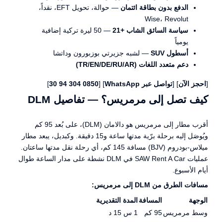
الدفع بدون بطاقة ائتمان
— حوالة، تحويل EFT، نقداً،
Wise، Revolut
سياسة السائق الشاب +21
— 50 ليرة تركية إضافية
يومياً
أسطول SUV
— لشبه جزيرتي بوزبورون وداتشا
دعم متعدد اللغات (TR/EN/DE/RU/AR)
[
احجز الآن
] [
تواصل عبر WhatsApp
] [
0850 304 94 30
]
كيف تصل إلى مرمريس؟ — تفاصيل DLM
أقرب مطار إلى مرمريس هو دالامان (DLM)، على بُعد 95 كم
ويُوصَل إليه برحلة برّية مدتها ساعة و15 دقيقة. وكبديل، يبعد مطار
ميلاس-بودروم (BJV) مسافة 145 كم، أي رحلة نقل مدتها ساعتان.
عمليات SAW Rent A Car في DLM نشطة على مدار الساعة طوال
أيام الأسبوع.
مسافات الطرق من DLM إلى مرمريس:
الوجهة
المسافة
المدة التقديرية
وسط مرمريس
95 كم
1 س 15 د