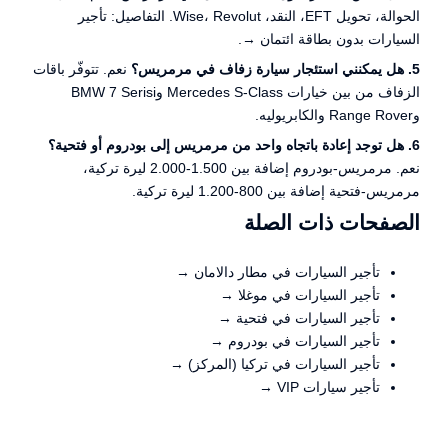
الحوالة، تحويل EFT، النقد، Wise، Revolut. التفاصيل:
تأجير
السيارات بدون بطاقة ائتمان →
.
5. هل يمكنني استئجار سيارة زفاف في مرمريس؟
نعم. تتوفّر باقات
الزفاف من بين خيارات Mercedes S-Class وBMW 7 Serisi
وRange Rover والكابريوليه.
6. هل توجد إعادة باتجاه واحد من مرمريس إلى بودروم أو فتحية؟
نعم. مرمريس-بودروم إضافة بين 1.500-2.000 ليرة تركية،
مرمريس-فتحية إضافة بين 800-1.200 ليرة تركية.
الصفحات ذات الصلة
تأجير السيارات في مطار دالامان →
تأجير السيارات في موغلا →
تأجير السيارات في فتحية →
تأجير السيارات في بودروم →
تأجير السيارات في تركيا (المركز) →
تأجير سيارات VIP →