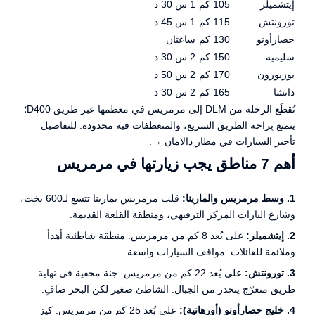
إيتشميلر
105 كم
1 س 30 د
تورونتش
115 كم
1 س 45 د
حصارأونو
130 كم
ساعتان
سليمية
150 كم
2 س 30 د
بوزبورون
170 كم
2 س 50 د
داتشا
165 كم
2 س 30 د
تُقطَع الرحلة من DLM إلى مرمريس في معظمها عبر طريق D400؛
يتمتع بِراحة الطريق السريع، والمنعطفات فيه محدودة. للتفاصيل
تأجير السيارات في مطار دالامان →
.
أهم 7 مناطق يجب زيارتها في مرمريس
1. وسط مرمريس والمارينا:
قلب مرمريس بمارينا تتسع لـ600 يخت،
وشارع البارات المركز الترفيهي، ومنطقة القلعة القديمة.
2. إيتشميلر:
على بُعد 8 كم من مرمريس. منطقة شاطئية أهدأ
وملائمة للعائلات. مواقف السيارات واسعة.
3. تورونتش:
على بُعد 22 كم من مرمريس. جنة مخفية في نهاية
طريق متعرّج ينحدر من الجبال. الشاطئ صغير لكن البحر صافٍ.
4. خليج حصارأونو (أورهانية):
على بُعد 25 كم من مرمريس. كيز