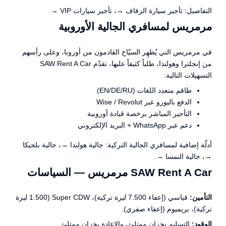
التفاصيل:
تأجير سيارة الزفاف →
،
تأجير سيارات VIP →
.
مرمريس لمسافري الجالية الأوروبية
في مرمريس التي يُظهِر السيّاح القادمون من أوروبا، وعلى رأسهم
من إنجلترا وهولندا، طلباً كثيفاً عليها، تقدّم SAW Rent A Car
التسهيلات التالية:
طاقم متعدد اللغات (EN/DE/RU)
الدفع باليورو عبر Wise / Revolut
التأجير المباشر برخصة قيادة أوروبية
دعم عبر WhatsApp + البريد الإلكتروني
أدلّة إضافية لمسافري الجالية التركية:
جالية هولندا →
،
جالية بلجيكا
→
،
جالية النمسا →
.
SAW Rent A Car مرمريس — السياسات
التأمين:
قياسي (إعفاء 7.500 ليرة تركية)، Super CDW (1.500 ليرة
تركية)، بريميوم (إعفاء صفري).
الوقود:
التسليم بخزان ممتلئ، والإعادة بخزان ممتلئ.