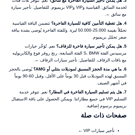
3. هل يمكن تأجير السيارة الفاخرة مع سائق؟
نعم. تتوفر ثلاث فئات
لخدمة السائق: القياسية وVIP وVIP بريميوم. للتفاصيل:
تأجير سيارة
مع سائق ←
.
4. هل تغطية التأمين كافية للسيارة الفاخرة؟
تتضمن الباقة القياسية
تحمّلاً بقيمة 25.000-50.000 ليرة. وللفئة الفاخرة يُوصى بشدة بباقة
صفر تحمّل بريميوم.
5. هل يمكن تأجير سيارة فاخرة للزفاف؟
نعم. تُؤجَّر خيارات
مرسيدس الفئة S، BMW الفئة السابعة، رنج روفر فوغ والكابريوليه
مع باقات الزفاف. للتفاصيل:
تأجير سيارات الزفاف ←
.
6. ما هي مدة الحجز المسبق لموديلات بنتلي أو AMG؟
يُوصى بالحجز
المسبق لهذه الموديلات قبل 30 يوماً على الأقل، وقبل 60-90 يوماً
في أشهر الصيف.
7. هل يتم تسليم السيارة الفاخرة في المطار؟
نعم. تتوفر خدمة
التسليم VIP في جميع مطاراتنا. ويمكن الحصول على باقة الاستقبال
بريميوم برسوم إضافية.
صفحات ذات صلة
تأجير سيارات VIP ←