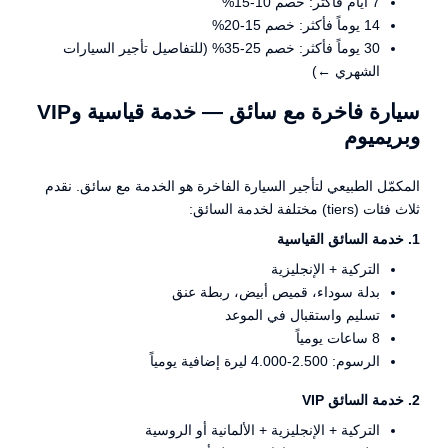
7 أيام فأكثر: خصم 10-15%
14 يوماً فأكثر: خصم 15-20%
30 يوماً فأكثر: خصم 25-35% (للتفاصيل
تأجير السيارات
الشهري ←
)
سيارة فاخرة مع سائق — خدمة قياسية وVIP
وبريميوم
المكمّل الطبيعي لتأجير السيارة الفاخرة هو الخدمة مع سائق. نقدم
ثلاث فئات (tiers) مختلفة لخدمة السائق:
1. خدمة السائق القياسية
التركية + الإنجليزية
بدلة سوداء، قميص أبيض، ربطة عنق
تسليم واستقبال في الموعد
8 ساعات يومياً
الرسوم: 2.500-4.000 ليرة إضافية يومياً
2. خدمة السائق VIP
التركية + الإنجليزية + الألمانية أو الروسية