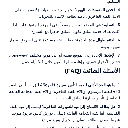
التسليم.
4. فحص المستندات:
الهوية/الجواز، رخصة القيادة (5 سنوات على
الأقل للفئة الفاخرة)، تأكيد بطاقة الائتمان/التحويل.
5. التسليم:
في الموقع المحدد مسبقاً وفي الموعد المتفق عليه. إذا
كانت هناك خدمة سائق يكون السائق جاهزاً مع السيارة.
6. الدعم طوال مدة الخدمة:
خط 24/7، مساعدة على الطريق، ضمان
سيارة بديلة.
7. الإعادة:
الإعادة إلى الموقع نفسه أو إلى موقع مختلف (one-way).
فحص الأضرار فوري، وإعادة مبلغ التأمين خلال 1-3 أيام عمل.
الأسئلة الشائعة (FAQ)
1. ما هو الحد الأدنى للعمر لتأجير سيارة فاخرة؟
يُطبَّق حد أدنى للعمر
23+ للفئة البريميوم، و25+ للفئة الفاخرة، و28+ لفئة الفخامة الفائقة.
للتفاصيل
تأجير سيارة للسائق الشاب ←
.
2. هل بطاقة الائتمان إلزامية للسيارات الفاخرة؟
ليست إلزامية للفئة
القياسية. أما لفئة الفخامة الفائقة (بنتلي، بورش كايين تيربو) فيوجد
شرط ضمان ببطاقة ائتمان أو تحويل بمبلغ مرتفع.