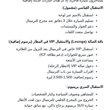
يستأجرون سيارة فاخرة؛ إلا أن هناك خيارات خدمة إضافية:
الاستقبال القياسي (مشمول):
استقبال بالاسم عبر لوحة
تسليم السيارة خلال 3 دقائق عند مخرج الترمينال
دعم الجواز والمستندات
تواصل متعدد اللغات
باقة الصالة (Lounge) والاستقبال VIP في المطار (برسوم إضافية):
استقبال VIP خاص في الترمينال بعد النزول من الطائرة
عبور سريع للجوازات (دعم بطاقة ICF)
مساعدة في الأمتعة
دخول صالة VIP (لانتظار الرحلة)
اقتراب السيارة من باب الترمينال
رسوم إضافية: 1.500-3.500 ليرة
الاستقبال السري بريميوم:
للمشاهير وضيوف السياسة وكبار الشخصيات
الخروج من المخرج الخلفي للترمينال دون لفت الأنظار
سيارة SUV بريميوم بزجاج داكن، مع سائق حماية