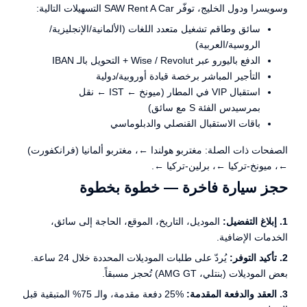
وسويسرا ودول الخليج، توفّر SAW Rent A Car التسهيلات التالية:
سائق وطاقم تشغيل متعدد اللغات (الألمانية/الإنجليزية/
الروسية/العربية)
الدفع باليورو عبر Wise / Revolut + التحويل بالـ IBAN
التأجير المباشر برخصة قيادة أوروبية/دولية
استقبال VIP في المطار (ميونخ ← IST ← نقل
بمرسيدس الفئة S مع سائق)
باقات الاستقبال القنصلي والدبلوماسي
الصفحات ذات الصلة:
مغتربو هولندا ←
،
مغتربو ألمانيا (فرانكفورت)
←
،
ميونخ-تركيا ←
،
برلين-تركيا ←
.
حجز سيارة فاخرة — خطوة بخطوة
1. إبلاغ التفضيل:
الموديل، التاريخ، الموقع، الحاجة إلى سائق،
الخدمات الإضافية.
2. تأكيد التوفر:
يُردّ على طلبات الموديلات المحددة خلال 24 ساعة.
بعض الموديلات (بنتلي، AMG GT) تُحجز مسبقاً.
3. العقد والدفعة المقدمة:
25% دفعة مقدمة، والـ 75% المتبقية قبل