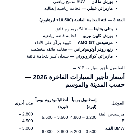
بورش ماكان
— SUV مدمج رياضي
مازيراتي غيبلي
— فخامة رياضية إيطالية
الفئة 3 — فئة الفخامة الفائقة (10.500+ ليرة/يوم)
بنتلي بنتايغا
— SUV بريميوم فائق
بورش كايين تيربو
— فخامة فائقة رياضية
مرسيدس-AMG GT
— كوبيه يركّز على الأداء
رنج روفر أوتوبيوغرافي
— فخامة فائقة مخصّصة
مازيراتي كواتروبورتي
— سيدان كبير بفخامة فائقة
للتفاصيل
تأجير سيارات VIP ←
.
أسعار تأجير السيارات الفاخرة 2026 —
حسب المدينة والموسم
إسطنبول يومياً
أنطاليا/بودروم يومياً
الموديل
مدن أخرى
(ليرة)
(ليرة)
مرسيدس الفئة
2.800 –
3.500 – 5.500
3.200 – 4.800
4.500
E
BMW الفئة
3.000 –
3.800 – 6.000
3.500 – 5.200