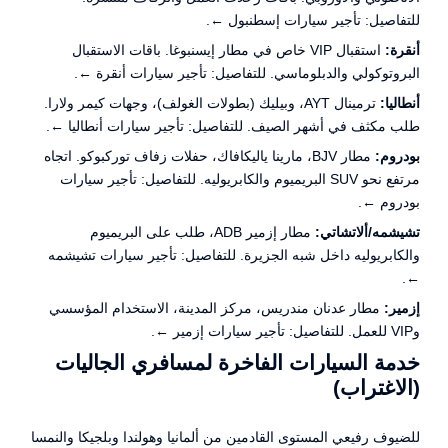
للتفاصيل:
تأجير سيارات إسطنبول ←
.
أنقرة:
استقبال VIP خاص في مطار إيسنبوغا. باقات الاستقبال
البروتوكولي والدبلوماسي. للتفاصيل:
تأجير سيارات أنقرة ←
.
أنطاليا:
ترمينال AYT، وبيليك (بطولات الغولف)، وجهات كيمر ولارا.
طلب مكثف في أشهر الصيف. للتفاصيل:
تأجير سيارات أنطاليا ←
.
بودروم:
مطار BJV، مارينا ياليكافاك، حفلات زفاف توركبوكو. اتجاه
مرتفع نحو SUV البريميوم والكابريوليه. للتفاصيل:
تأجير سيارات
بودروم ←
.
تشيشمه/ألاتشاتي:
مطار إزمير ADB، طلب على البريميوم
والكابريوليه داخل شبه الجزيرة. للتفاصيل:
تأجير سيارات تشيشمه
.
←
إزمير:
مطار عدنان مندريس، مركز المدينة، الاستخدام المؤسسي
وVIP للعمل. للتفاصيل:
تأجير سيارات إزمير ←
.
خدمة السيارات الفاخرة لمسافري الجاليات
(الاغتراب)
للضيوف رفيعي المستوى القادمين من ألمانيا وهولندا وبلجيكا والنمسا