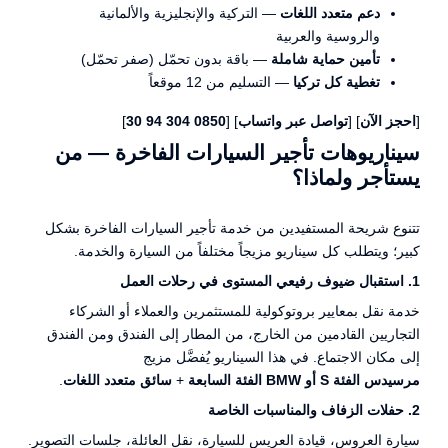
دعم متعدد اللغات
— التركية والإنجليزية والألمانية
والروسية والعربية
تأمين حماية شاملة
— باقة بدون تحمّل (صفر تحمّل)
تغطية كل تركيا
— التسليم من 12 موقعاً
[
احجز الآن
] [
تواصل عبر واتساب
] [
0850 304 94 30
]
سيناريوهات تأجير السيارات الفاخرة — من
يستأجر ولماذا؟
تتنوع شريحة المستفيدين من خدمة تأجير السيارات الفاخرة بشكل
كبير؛ ويتطلب كل سيناريو مزيجاً مختلفاً من السيارة والخدمة.
1. استقبال ضيوف رفيعي المستوى في رحلات العمل
خدمة نقل بمعايير بروتوكولية للمستثمرين والعملاء أو الشركاء
التجاريين القادمين من الخارج، من المطار إلى الفندق ومن الفندق
إلى مكان الاجتماع. في هذا السيناريو يُفضَّل مزيج
مرسيدس الفئة S أو BMW الفئة السابعة
+
سائق متعدد اللغات
.
2. حفلات الزفاف والمناسبات الخاصة
سيارة العروس، قيادة العريس للسيارة، نقل العائلة، جلسات التصوير.