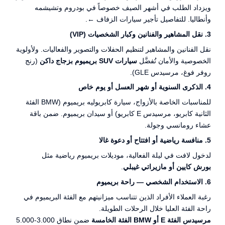
ويزداد الطلب في أشهر الصيف خصوصاً في بودروم وتشيشمه
وأنطاليا. للتفاصيل
تأجير سيارات الزفاف ←
.
3. نقل المشاهير والفنانين وكبار الشخصيات (VIP)
نقل الفنانين والمشاهير لتنظيم الحفلات والتصوير والفعاليات. ولأولوية
الخصوصية والأمان تُفضَّل
سيارات SUV بريميوم بزجاج داكن
(رنج
روفر فوغ، مرسيدس GLE).
4. الذكرى السنوية أو شهر العسل أو يوم خاص
للمناسبات الخاصة بالأزواج، سيارة كابريوليه بريميوم (BMW الفئة
الثانية كابريو، مرسيدس E كابريو) أو سيدان بريميوم. ضمن باقة
عشاء رومانسي وجولة.
5. منافسة رياضية أو افتتاح أو دعوة غالا
لدخول لافت في ليلة الفعالية، موديلات بريميوم رياضية مثل
بورش كايين أو مازيراتي غيبلي
.
6. الاستخدام الشخصي — راحة بريميوم
رغبة العملاء الأفراد الذين تتناسب ميزانيتهم مع الفئة البريميوم في
راحة الفئة العليا خلال الرحلات الطويلة.
مرسيدس الفئة E أو BMW الفئة الخامسة
ضمن نطاق 3.000-5.000