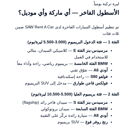
ليرة تركية يومياً.
الأسطول الفاخر — أي ماركة وأي موديل؟
تم تنظيم أسطول السيارات الفاخرة لدى SAW Rent A Car ضمن
ثلاث فئات:
الفئة 1 — فئة الدخول البريميوم (3.000-5.500 ليرة/يوم)
مرسيدس-بنز الفئة E
— كلاسيكي السيدان، مثالي
للاستخدام في العمل
BMW الفئة الخامسة
— بريميوم رياضي، راحة وأداء معاً
أودي A6
— تفوّق تقني
فولفو S90
— راحة إسكندنافية
فولكس فاجن طوارق
— مدخل إلى SUV البريميوم
الفئة 2 — فئة بريميوم العليا (5.500-10.500 ليرة/يوم)
مرسيدس-بنز الفئة S
— سيدان فاخر رائد (flagship)
BMW الفئة السابعة
— سيدان بروتوكولي
أودي A8
— سيارة رائدة تركّز على التقنية
رنج روفر فوغ
— SUV بريميوم