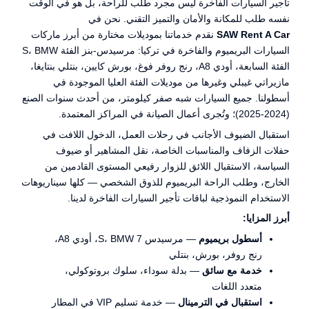
تأجير السيارات الفاخرة ليس مجرد طلب للراحة، بل هو في الوقت
نفسه طلب للمكانة والأمان والتميز التقني. نحن في
SAW Rent A Car
نقدم خدماتنا بموديلات مختارة من أبرز ماركات
السيارات البريميوم والفاخرة في تركيا: مرسيدس-بنز الفئة S، BMW
الفئة السابعة، أودي A8، رنج روفر فوغ، بورش كايين، بنتلي بنتايغا،
مازيراتي غيبلي وغيرها من موديلات الفئة العليا الموجودة في
أسطولنا. جميع السيارات شبه صفر كيلومتر، من أحدث سنوات الصنع
(2024-2025)؛ وتُجرى أعمال الصيانة في المراكز المعتمدة.
استقبال الضيوف الأجانب في رحلات العمل، الدخول اللافت في
حفلات الزفاف والمناسبات الخاصة، نقل المشاهير أو ضيوف
السياسة، الاستقبال اللائق للزوار رفيعي المستوى القادمين من
الخارج، وطلب الراحة البريميوم للذوق الشخصي — كلها سيناريوهات
الاستخدام النموذجية لباقات تأجير السيارات الفاخرة لدينا.
أبرز المزايا:
أسطول بريميوم
— مرسيدس S، BMW 7، أودي A8،
رنج روفر، بورش، بنتلي
خدمة مع سائق
— بدلة سوداء، سلوك بروتوكولي،
متعدد اللغات
استقبال في الترمينال
— خدمة تسليم VIP في المطار