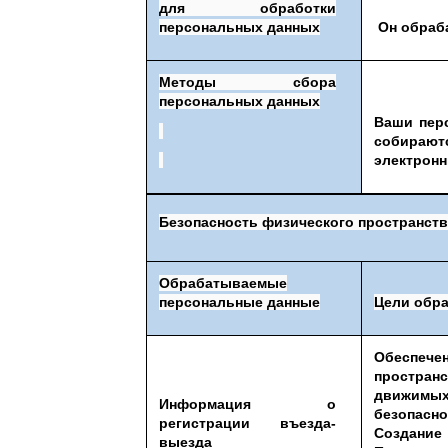
для обработки
Он обраб
персональных данных
Методы сбора
персональных данных
Ваши пер
собира
электронн
Безопасность физического пространств
Обрабатываемые
персональные данные
Цели обр
Обеспеч
простра
движимых
Информация о
безопасн
регистрации въезда-
Создание 
выезда