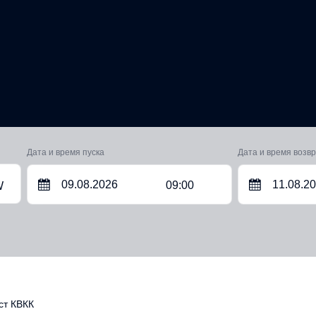
Дата и время пуска
Дата и время возв
09:00
W
ст КВКК