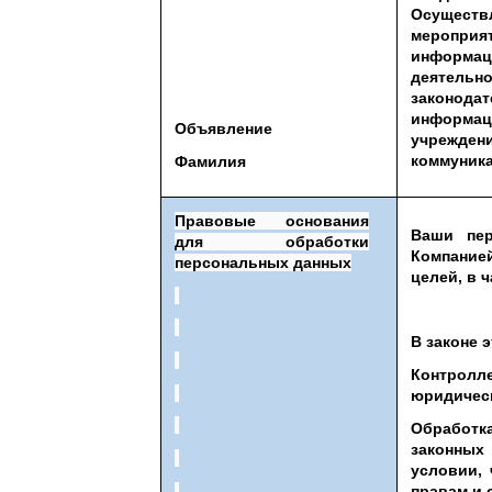
Осущест
меропр
информац
деятел
законо
информ
Объявление
учрежден
коммуник
Фамилия
Правовые основания
Ваши пер
для обработки
Компание
персональных данных
целей, в ч
В законе 
Контролл
юридическ
Обработк
законных
условии,
правам и 