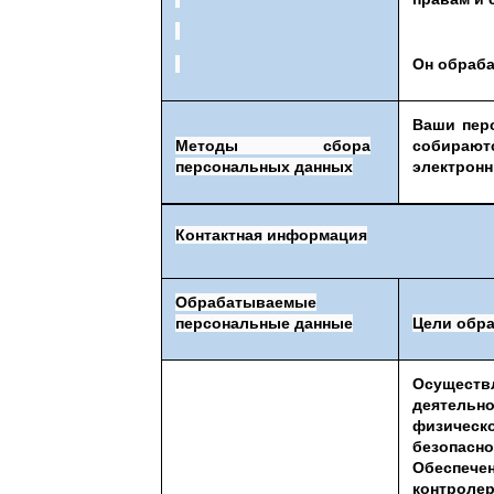
Он обраба
Ваши пер
Методы сбора
собира
персональных данных
электронн
Контактная информация
Обрабатываемые
персональные данные
Цели обр
Осущес
деятель
физичес
безопасн
Обеспе
контроле