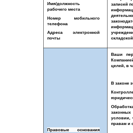
Имя/должность
записей п
рабочего места
информац
деятел
Номер мобильного
законо
телефона
информ
учрежден
Адреса электронной
складской
почты
Ваши пер
Компание
целей, в ч
В законе 
Контролл
юридическ
Обработк
законных
условии,
правам и 
Правовые основания