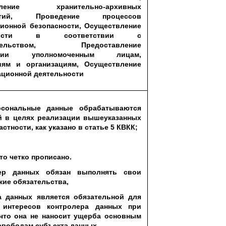
вление хранительно-архивных
иятий, Проведение процессов
ионной безопасности, Осуществление
ьности в соответствии с
дательством, Предоставление
ации уполномоченным лицам,
иям и организациям, Осуществление
ационной деятельности
сональные данные обрабатываются
й в целях реализации вышеуказанных
астности, как указано в статье 5 КВКК;
это четко прописано.
ер данных обязан выполнять свои
ие обязательства,
а данных является обязательной для
 интересов контролера данных при
 что она не наносит ущерба основным
свободам субъекта данных.