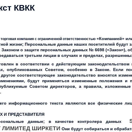
кст КВКК
«Компанией» или 
 торговая компания с ограниченной ответственностью
тной жизни; Персональные данные наших посетителей будут 
с Законом о защите персональных данных № 6698 («Закон»), 
ередаваться третьим лицам в случаях и пределах, разрешенны
овлен в соответствии с действующим законодательством 
ах, опубликованных Советом, особенно в Законе. Если по
другое соответствующее законодательство вносятся измен
зменениями, будут применяться измененные положения и 
публикуемые Советом директоров, а правила, изложенные
.
го информационного текста являются все физические лиц
Х И ПРЕДСТАВИТЕЛЯ
рсональные данные; в качестве контролера данных
 ЛИМИТЕД ШИРКЕТИ
Они будут собираться и обрабат