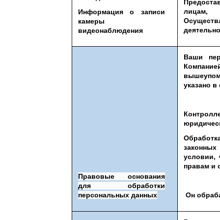
Предоста
лицам, 
Информация о записи
Осущес
камеры
деятельн
видеонаблюдения
Ваши пер
Компа
вышеупо
указано в 
Контролл
юридическ
Обработк
законных
условии,
правам и 
Правовые основания
для обработки
персональных данных
Он обраб