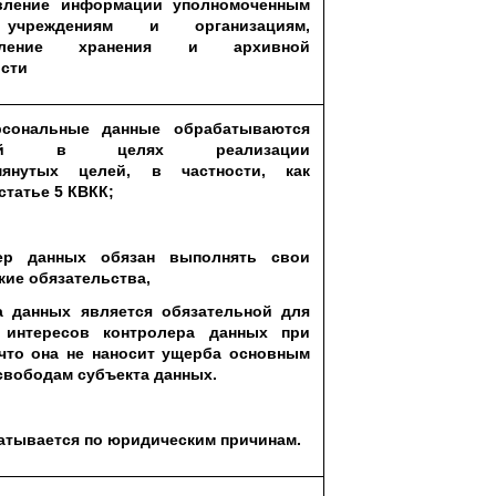
вление информации уполномоченным
учреждениям и организациям,
твление хранения и архивной
ости
сональные данные обрабатываются
нией в целях реализации
мянутых целей, в частности, как
статье 5 КВКК;
ер данных обязан выполнять свои
ие обязательства,
а данных является обязательной для
 интересов контролера данных при
 что она не наносит ущерба основным
свободам субъекта данных.
атывается по юридическим причинам.