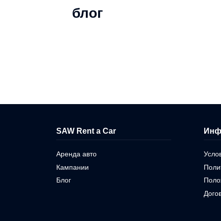
блог
SAW Rent a Car
Инф
Аренда авто
Усло
Кампании
Поли
Блог
Поло
Дого