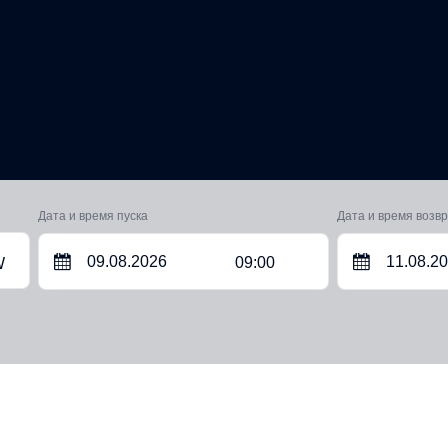
Дата и время пуска
Дата и время возв
09:00
W