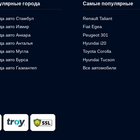
улярные города
Самые популярные
да авто Стамбул
Renault Taliant
да авто Измир
Fiat Egea
да авто Анкара
Peugeot 301
да авто Анталья
Hyundai i20
да авто Мугла
Toyota Corolla
да авто Бурса
Hyundai Tucson
да авто Газиантеп
Все автомобили