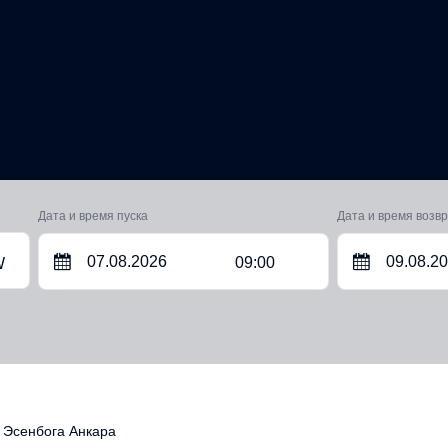
Дата и время пуска
Дата и время возв
09:00
W
 Эсенбога Анкара