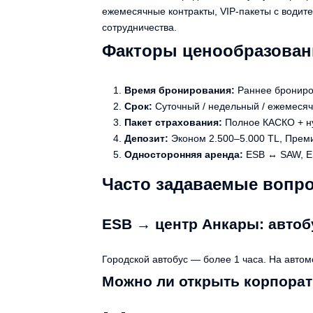
ежемесячные контракты, VIP-пакеты с водит
сотрудничества.
Факторы ценообразован
Время бронирования:
Раннее брониро
Срок:
Суточный / недельный / ежемеся
Пакет страхования:
Полное КАСКО + н
Депозит:
Эконом 2.500–5.000 TL, Прем
Односторонняя аренда:
ESB ↔ SAW, E
Часто задаваемые вопр
ESB → центр Анкары: автоб
Городской автобус — более 1 часа. На авто
Можно ли открыть корпора