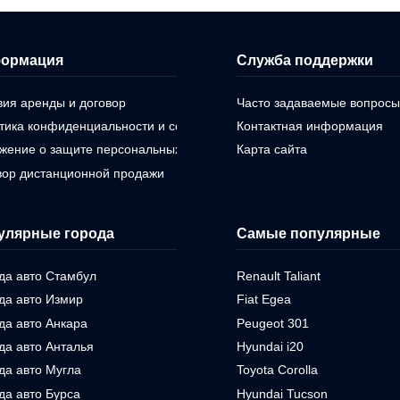
ормация
Служба поддержки
вия аренды и договор
Часто задаваемые вопросы
тика конфиденциальности и cookie
Контактная информация
жение о защите персональных данных
Карта сайта
вор дистанционной продажи
улярные города
Самые популярные
да авто Стамбул
Renault Taliant
да авто Измир
Fiat Egea
да авто Анкара
Peugeot 301
да авто Анталья
Hyundai i20
да авто Мугла
Toyota Corolla
да авто Бурса
Hyundai Tucson