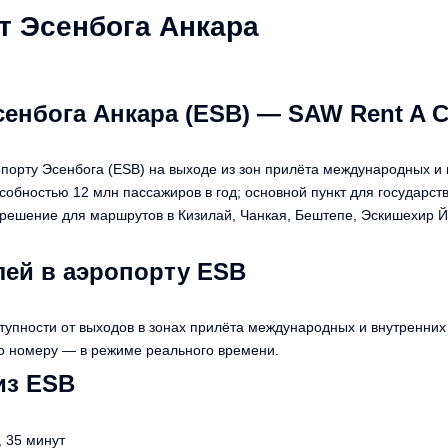
т Эсенбога Анкара
енбога Анкара (ESB) — SAW Rent A C
порту Эсенбога (ESB) на выходе из зон прилёта международных и
собностью 12 млн пассажиров в год; основной пункт для государст
решение для маршрутов в Кизилай, Чанкая, Бештепе, Эскишехир Й
ей в аэропорту ESB
упности от выходов в зонах прилёта международных и внутренних ре
по номеру — в режиме реального времени.
из ESB
, 35 минут