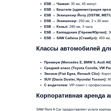
ESB → Чанкая:
35 км, 45 минут
ESB → Бештепе (администрация през
ESB → Эскишехир Йолу (OSTIM, METU
ESB → Эскишехир:
250 км, 2 ч 30 мин
ESB → Конья:
280 км, 3 часа
ESB → Каппадокия (Гёреме/Юргюп):
30
ESB → SAW Сабиха (Стамбул):
450 км,
Классы автомобилей дл
Премиум (Mercedes E, BMW 5, Audi A6)
Средний класс (Toyota Corolla, VW Pas
Эконом (Fiat Egea, Renault Clio):
Корот
SUV (Dacia Duster, Hyundai Tucson):
Ма
С водителем:
VIP-пакет с профессио
Корпоративная аренда а
SAW Rent A Car предоставляет услуги корпор