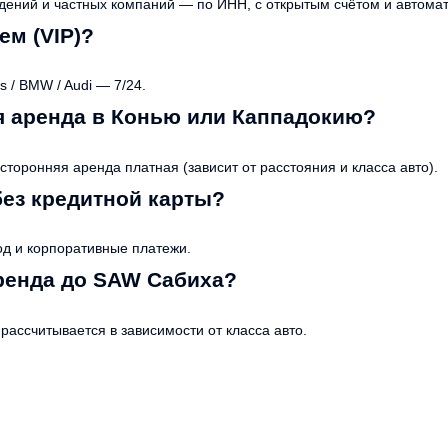
ждений и частных компаний — по ИНН, с открытым счётом и автома
ем (VIP)?
 / BMW / Audi — 7/24.
я аренда в Конью или Каппадокию?
оронняя аренда платная (зависит от расстояния и класса авто).
без кредитной карты?
д и корпоративные платежи.
ренда до SAW Сабиха?
рассчитывается в зависимости от класса авто.