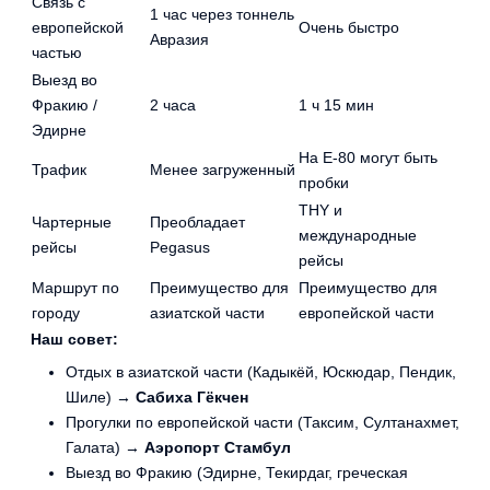
Связь с
1 час через тоннель
европейской
Очень быстро
Авразия
частью
Выезд во
Фракию /
2 часа
1 ч 15 мин
Эдирне
На Е-80 могут быть
Трафик
Менее загруженный
пробки
THY и
Чартерные
Преобладает
международные
рейсы
Pegasus
рейсы
Маршрут по
Преимущество для
Преимущество для
городу
азиатской части
европейской части
Наш совет:
Отдых в азиатской части (Кадыкёй, Юскюдар, Пендик,
Шиле) →
Сабиха Гёкчен
Прогулки по европейской части (Таксим, Султанахмет,
Галата) →
Аэропорт Стамбул
Выезд во Фракию (Эдирне, Текирдаг, греческая