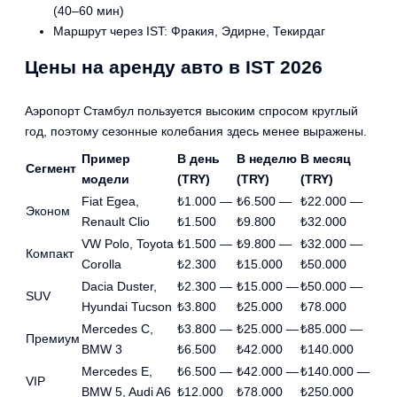
(40–60 мин)
Маршрут через IST: Фракия, Эдирне, Текирдаг
Цены на аренду авто в IST 2026
Аэропорт Стамбул пользуется высоким спросом круглый
год, поэтому сезонные колебания здесь менее выражены.
Пример
В день
В неделю
В месяц
Сегмент
модели
(TRY)
(TRY)
(TRY)
Fiat Egea,
₺1.000 —
₺6.500 —
₺22.000 —
Эконом
Renault Clio
₺1.500
₺9.800
₺32.000
VW Polo, Toyota
₺1.500 —
₺9.800 —
₺32.000 —
Компакт
Corolla
₺2.300
₺15.000
₺50.000
Dacia Duster,
₺2.300 —
₺15.000 —
₺50.000 —
SUV
Hyundai Tucson
₺3.800
₺25.000
₺78.000
Mercedes C,
₺3.800 —
₺25.000 —
₺85.000 —
Премиум
BMW 3
₺6.500
₺42.000
₺140.000
Mercedes E,
₺6.500 —
₺42.000 —
₺140.000 —
VIP
BMW 5, Audi A6
₺12.000
₺78.000
₺250.000