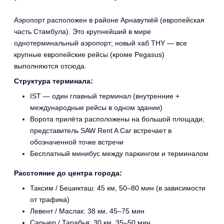
Аэропорт расположен в районе Арнавуткёй (европейская
часть Стамбула). Это крупнейший в мире
однотерминальный аэропорт; новый хаб THY — все
крупные европейские рейсы (кроме Pegasus)
выполняются отсюда.
Структура терминала:
IST — один главный терминал (внутренние +
международные рейсы в одном здании)
Ворота прилёта расположены на большой площади;
представитель SAW Rent A Car встречает в
обозначенной точке встречи
Бесплатный минибус между паркингом и терминалом
Расстояние до центра города:
Таксим / Бешикташ: 45 км, 50–80 мин (в зависимости
от трафика)
Левент / Маслак: 38 км, 45–75 мин
Сарыер / Тарабья: 30 км, 35–50 мин