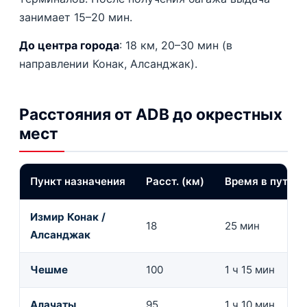
занимает 15–20 мин.
До центра города
: 18 км, 20–30 мин (в
направлении Конак, Алсанджак).
Расстояния от ADB до окрестных
мест
Пункт назначения
Расст. (км)
Время в пути
Измир Конак /
18
25 мин
Алсанджак
Чешме
100
1 ч 15 мин
Алачаты
95
1 ч 10 мин