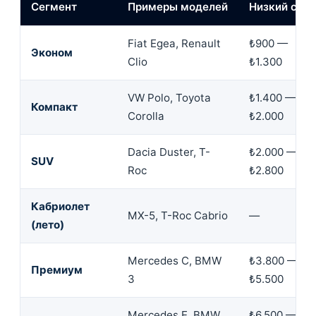
Сегмент
Примеры моделей
Низкий сезо
Fiat Egea, Renault
₺900 —
Эконом
Clio
₺1.300
VW Polo, Toyota
₺1.400 —
Компакт
Corolla
₺2.000
Dacia Duster, T-
₺2.000 —
SUV
Roc
₺2.800
Кабриолет
MX-5, T-Roc Cabrio
—
(лето)
Mercedes C, BMW
₺3.800 —
Премиум
3
₺5.500
Mercedes E, BMW
₺6.500 —