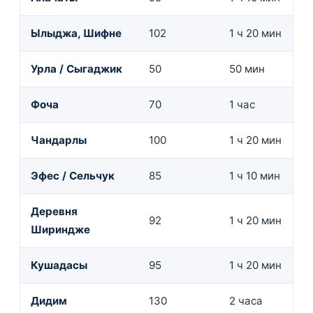
Ылыджа, Шифне
102
1 ч 20 мин
Урла / Сыгаджик
50
50 мин
Фоча
70
1 час
Чандарлы
100
1 ч 20 мин
Эфес / Сельчук
85
1 ч 10 мин
Деревня
92
1 ч 20 мин
Шириндже
Кушадасы
95
1 ч 20 мин
Дидим
130
2 часа