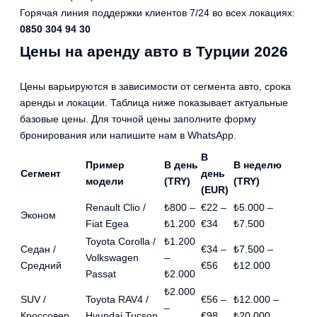
Горячая линия поддержки клиентов 7/24 во всех локациях:
0850 304 94 30
Цены на аренду авто в Турции 2026
Цены варьируются в зависимости от сегмента авто, срока
аренды и локации. Таблица ниже показывает актуальные
базовые цены. Для точной цены заполните форму
бронирования или напишите нам в WhatsApp.
В
Пример
В день
В неделю
Сегмент
день
модели
(TRY)
(TRY)
(EUR)
Renault Clio /
₺800 –
€22 –
₺5.000 –
Эконом
Fiat Egea
₺1.200
€34
₺7.500
Toyota Corolla /
₺1.200
Седан /
€34 –
₺7.500 –
Volkswagen
–
Средний
€56
₺12.000
Passat
₺2.000
₺2.000
SUV /
Toyota RAV4 /
€56 –
₺12.000 –
–
Кроссовер
Hyundai Tucson
€98
₺20.000