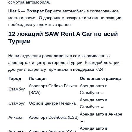
осмотра автомобиля.
Шаг 6 — Возврат
Верните автомобиль в согласованное
место и время. О досрочном возврате или смене локации
необходимо уведомить заранее.
12 локаций SAW Rent A Car по всей
Турции
Наши отделения расположены в самых оживлённых
аэропортах и центрах городов Турции. В каждой локации
доступны встреча у терминала и поддержка 7/24.
Город
Локация
Основная страница
Аэропорт Сабиха Гёкчен
Аренда авто в
Стамбул
(SAW)
Стамбуле →
Аренда авто в
Стамбул
Офис в центре Пендика
Стамбуле →
Аренда авто в Анкаре
Анкара
Аэропорт Эсенбога (ESB)
→
Аренда авто в
Анталья
Аэропорт Анталья (AYT)