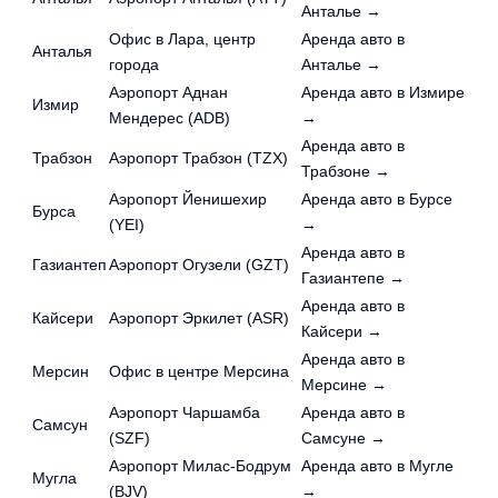
Анталье →
Офис в Лара, центр
Аренда авто в
Анталья
города
Анталье →
Аэропорт Аднан
Аренда авто в Измире
Измир
Мендерес (ADB)
→
Аренда авто в
Трабзон
Аэропорт Трабзон (TZX)
Трабзоне →
Аэропорт Йенишехир
Аренда авто в Бурсе
Бурса
(YEI)
→
Аренда авто в
Газиантеп
Аэропорт Огузели (GZT)
Газиантепе →
Аренда авто в
Кайсери
Аэропорт Эркилет (ASR)
Кайсери →
Аренда авто в
Мерсин
Офис в центре Мерсина
Мерсине →
Аэропорт Чаршамба
Аренда авто в
Самсун
(SZF)
Самсуне →
Аэропорт Милас-Бодрум
Аренда авто в Мугле
Мугла
(BJV)
→