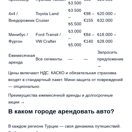
₺3.500
₺3.500
4x4 /
Toyota Land
€98 –
₺20.000 –
–
Внедорожник
Cruiser
€155
₺32.000
₺5.500
₺3.000
Минибус /
Ford Transit /
€84 –
₺18.000 –
–
Фургон
VW Crafter
€140
₺28.000
₺5.000
Запросить
Ежемесячная
Все сегменты
—
—
предложение
аренда
→
Цены включают НДС. КАСКО и обязательная страховка
входят в стандартный пакет. Мини-защита от повреждений
— опционально.
Преимущества ежемесячной аренды и долгосрочные
акции →
В каком городе арендовать авто?
В каждом регионе Турции — своя динамика путешествий.