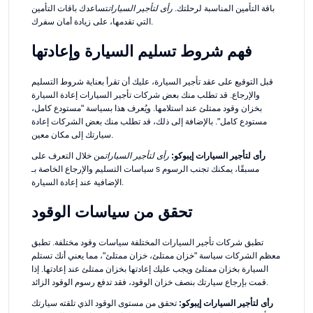
باقة التأمين المناسبة لرحلتك.
رأى لتأجير السيارات
تساعدك باقات التأمين
التي تقدمها، على زيادة أمان سفرك.
فهم شروط تسليم السيارة وإعادتها
قبل التوقيع على عقد تأجير السيارة، عليك أن تقرأ بعناية شروط التسليم
والإرجاع. قد تطلب منك بعض شركات تأجير السيارات إعادة السيارة
بخزان وقود ممتلئ عند استلامها. ويُعرف هذا بسياسة "مستودع كامل،
مستودع كامل". بالإضافة إلى ذلك، قد تطلب منك بعض الشركات إعادة
سيارتك إلى مكان معين.
رأى لتأجير السيارات إيبوكو:
رأى لتأجير السيارات
من خلال التعرف على
سياسات التسليم والإرجاع الخاصة بـ s مسبقًا، يمكنك تجنب الرسوم
الإضافية عند إعادة السيارة.
تحقق من سياسات الوقود
تطبق شركات تأجير السيارات المختلفة سياسات وقود مختلفة. تطبق
معظم الشركات سياسة "خزان ممتلئ، خزان ممتلئ"، مما يعني أنك تستلم
السيارة بخزان ممتلئ ويجب عليك إعادتها بخزان ممتلئ عند إعادتها. إذا
قمت بإرجاع سيارتك بنصف خزان الوقود، فقد تدفع رسوم الوقود الزائد.
رأى لتأجير السيارات إيبوكو:
تحقق من مستوى الوقود الذي تلقته سيارتك