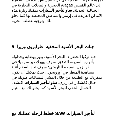
تجربة النكهات المحلية في قرية شيرينس. تدعوك الشوارع
الحجرية والمحلات التجارية في Alaçatı إلى عالم القصص
الخيالية الحديثة.
ساو لتأجير السيارات
يمكنك زيارة هذه
الأماكن الفريدة في إزمير والمناطق المحيطة بها كما يحلو
لك وتوجيه عطلتك بحرية.
5. جنات البحر الأسود المخفية: طرابزون وريزا
جنة تركيا الخضراء، البحر الأسود، يبهر بهضابه وجداوله
وأنهاره السريعة التدفق. سوف يبهرك دير سوميلا في
طرابزون بنسيجه التاريخي؛ سوف تجد السلام أثناء
مشاهدة المنظر في أوزونجول، حيث يمكنك أن تكون
بمفردك مع الطبيعة من خلال المشي لمسافات طويلة في
جبال كاتشكار في ريزي.
ساو لتأجير السيارات
اكتشف
الجمال الخفي للبحر الأسود كما يحلو لك مع امتياز
خطط لرحلة عطلتك مع SAW لتأجير السيارات