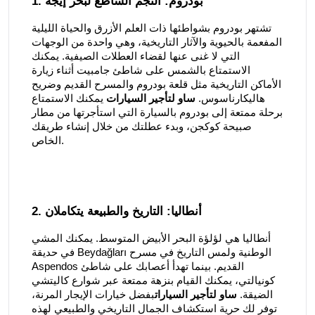
1. بودروم: النجم الساطع لبحر إيجه
تشتهر بودروم بشواطئها ذات العلم الأزرق والحياة الليلية
المفعمة بالحيوية والآثار التاريخية، وهي واحدة من الوجهات
التي لا غنى عنها لقضاء العطلات الصيفية. يمكنك
الاستمتاع بالشمس على شاطئ جامبيت أثناء زيارة
الأماكن التاريخية مثل قلعة بودروم والمسرح القديم وضريح
هاليكارناسوس.
ساو لتأجير السيارات
يمكنك الاستمتاع
برحلة ممتعة إلى بودروم بالسيارة التي استأجرتها من مطار
صبيحة كوكجن، وبدء عطلتك من خلال إنشاء طريقك
الخاص.
2. أنطاليا: التاريخ والطبيعة يتكاملان
أنطاليا هي لؤلؤة البحر الأبيض المتوسط. يمكنك المشي
في حديقة Beydağları الوطنية ولمس التاريخ في مسرح
Aspendos القديم. بينما تهدأ أعصابك على شاطئ
كونيالتي، يمكنك القيام بنزهة ممتعة عبر شوارع كاليتشي
الضيقة.
ساو لتأجير السيارات
بفضل خيارات الإيجار المرنة،
توفر لك حرية استكشاف الجمال التاريخي والطبيعي لهذه