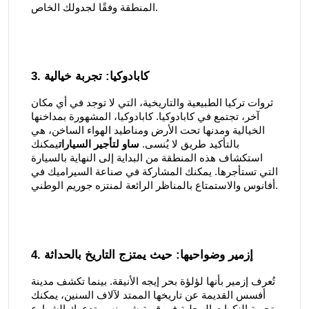
المنطقة وفقًا لجدولك الخاص.
3. كابادوكيا: تجربة خيالية
ثروات تركيا الطبيعية والتاريخية، التي لا توجد في أي مكان
آخر، تجتمع في كابادوكيا. كابادوكيا، المشهورة بمداخنها
الخيالية ومدنها تحت الأرض ومناطيد الهواء الساخن، هي
بالتأكيد طريق لا يُنسى.
ساو لتأجير السيارات
يمكنك
استكشاف هذه المنطقة من البداية إلى النهاية بالسيارة
التي تستأجرها. يمكنك المشاركة في صناعة السيراميك في
أفانوس والاستمتاع بالمناظر الرائعة لمنتزه جوريم الوطني.
4. إزمير وضواحيها: حيث يمتزج التاريخ بالحداثة
تُعرف إزمير بأنها لؤلؤة بحر إيجه الأنيقة. بينما تكشف مدينة
أفسس القديمة عن تاريخها الممتد لآلاف السنين، يمكنك