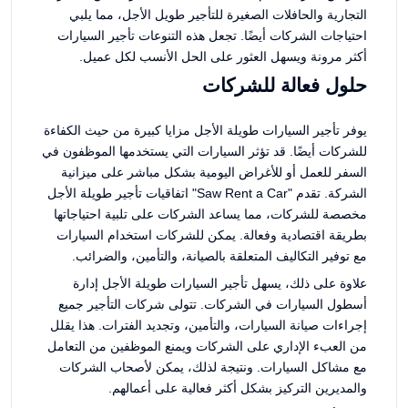
التجارية والحافلات الصغيرة للتأجير طويل الأجل، مما يلبي
احتياجات الشركات أيضًا. تجعل هذه التنوعات تأجير السيارات
أكثر مرونة ويسهل العثور على الحل الأنسب لكل عميل.
حلول فعالة للشركات
يوفر تأجير السيارات طويلة الأجل مزايا كبيرة من حيث الكفاءة
للشركات أيضًا. قد تؤثر السيارات التي يستخدمها الموظفون في
السفر للعمل أو للأغراض اليومية بشكل مباشر على ميزانية
الشركة. تقدم "Saw Rent a Car" اتفاقيات تأجير طويلة الأجل
مخصصة للشركات، مما يساعد الشركات على تلبية احتياجاتها
بطريقة اقتصادية وفعالة. يمكن للشركات استخدام السيارات
مع توفير التكاليف المتعلقة بالصيانة، والتأمين، والضرائب.
علاوة على ذلك، يسهل تأجير السيارات طويلة الأجل إدارة
أسطول السيارات في الشركات. تتولى شركات التأجير جميع
إجراءات صيانة السيارات، والتأمين، وتجديد الفترات. هذا يقلل
من العبء الإداري على الشركات ويمنع الموظفين من التعامل
مع مشاكل السيارات. ونتيجة لذلك، يمكن لأصحاب الشركات
والمديرين التركيز بشكل أكثر فعالية على أعمالهم.