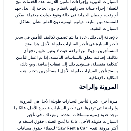
السيارات الدورية وإجراءات التأمين اللازمة. هذه الخدمات تتيح
للعملاء إجراء صيانة سياراتهم بانتظام دون الحاجة إلى بذل جهد
أو وقت، وضمان الحماية في حالة وقوع حوادث محتملة. يمكن
للمستخدمين متابعة حياتهم اليومية دون القلق بشأن مشاكل
السيارات التقنية.
بالإضافة إلى ذلك، عادة ما يتم تضمين تكاليف التأمين في سعر
تأجير السيارة في تأجير السيارات طويلة الأجل. هذا يمنح
المستأجرين مزيدًا من الراحة حيث لا يتعين عليهم دفع أي
تكاليف إضافية تتعلق بالسياسات التأمينية. إذا تم اعتبار التأمين
كتكلفة منفصلة، فسيؤدي ذلك إلى نفقات إضافية. ومع ذلك،
يسمح تأجير السيارات طويلة الأجل للمستأجرين بتجنب هذه
التكاليف الإضافية.
المرونة والراحة
ميزة أخرى كبيرة لتأجير السيارات طويلة الأجل هي المرونة
والراحة التي توفرها. في تأجير السيارات قصيرة الأجل، غالبًا ما
توجد حدود زمنية ومسافات محددة. ومع ذلك، في تأجير
السيارات طويلة الأجل، عادةً ما يُمنح العملاء حقوق استخدام
أكثر مرونة. تقدم "Saw Rent a Car" للعملاء حقوق مسافات