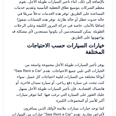
بالإضافة إلى ذلك، أثناء تأجير السيارات طويلة الأجل، تقوم
معظم الشركات بتوسيع نطاق التغطية التأمينية وتقديم خدمات
المساعدة على الطريق. توفر هذه الخدمات تدخلاً سريعًا في
حالة حدوث عطل أو حالة طارئة. توفر هذه الضمانات شعورًا
إضافيًا بالأمان، خاصة في حركة المرور الكثيفة وعلى الرحلات
الطويلة. يمكن للمستخدمين أن يكونوا مستعدين لأي مشكلة قد
يواجهونها على الطريق.
خيارات السيارات حسب الاحتياجات
المختلفة
يوفر تأجير السيارات طويلة الأجل مجموعة واسعة من
الخيارات التي تلبي جميع الاحتياجات. تقدم "Saw Rent a Car"
أنواعًا مختلفة من السيارات لتلبية احتياجات كل عميل. سواء
كنت تبحث عن سيارة دفع رباعي، أو سيارة سيدان فاخرة، أو
هاتشباك اقتصادية، فإن تأجير السيارات طويلة الأجل يسهل
عليك العثور على السيارة التي ترغب فيها. كما تتوفر سيارات
أكبر للأسر أو المجموعات الكبيرة.
كما توجد خيارات سيارات ملائمة لأولئك الذين يسافرون
لأغراض تجارية. تقدم "Saw Rent a Car" خيارات من السيارات