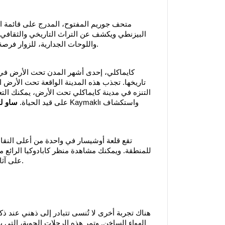
متحف جوريم المفتوح، المدرج على قائمة ال
البيزنطي ويكشف عن التراث التاريخي والثقافي لم
واللوحات الجدارية، للزوار فرصة السفر عبر الزمن. المتحف أمر لا بد منه لكل مسافر يأتي إلى نفسهير.
كايماكلي، إحدى أشهر المدن تحت الأرض في
تاريخها. تجذب هذه المدينة الواقعة تحت الأرض الا
التنزه في مدينة كايماكلي تحت الأرض، يمكنك ال
على قيد الحياة.
ساو لت
تقع قلعة أوشيسار في واحدة من أعلى النقا
للمنطقة. ويمكنك مشاهدة منظر كابادوكيا الرائع من
على آثار لتاريخ المنطقة بفضل الغرف والغرف والجدران الموجودة في القلعة.
هناك تجربة أخرى لا تُنسى تتبادر إلى ذهني عند ذ
الهواء الساخن. وتمر هذه الرحلات الجوية، التي ي