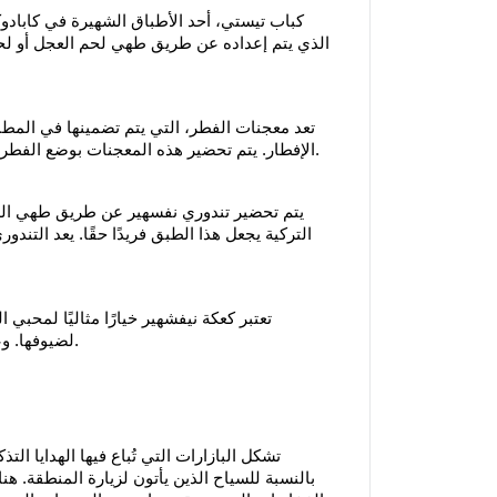
كباب تيستي، أحد الأطباق الشهيرة في كابادو
الذي يتم إعداده عن طريق طهي لحم العجل أو لحم ا
تعد معجنات الفطر، التي يتم تضمينها في الم
الإفطار. يتم تحضير هذه المعجنات بوضع الفطر والجبن والتوابل المختلفة داخل طبقة رقيقة من العجين، وتقدم ساخنة.
يتم تحضير تندوري نفسهير عن طريق طهي اللح
التركية يجعل هذا الطبق فريدًا حقًا. يعد التند
تعتبر كعكة نيفشهير خيارًا مثاليًا لمحبي
لضيوفها. وعادة ما يتم رشها بالسكر والدبس ويتم خبز الحلوى في الفرن وتقديمها.
تشكل البازارات التي تُباع فيها الهدايا الت
بالنسبة للسياح الذين يأتون لزيارة المنطقة. ه