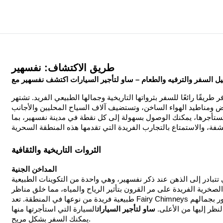
طريق الاكتشاف: نفسهير
يل السفر والترفيه والطعام –
ساو لتأجير السيارات
اكتشف نفسهير مع
طريقًا رائعًا للسفر بثرواتها التاريخية وجمالها الطبيعي الفريد. تشتهر
أرض ومناطيد الهواء الساخن، وتستضيف آلاف السياح المحليين والأجانب
تستأجرها، يمكنك الوصول بسهولة إلى كل نقطة في مدينة نفسهير، بما
الثروات التاريخية والثقافية
المداخن الجنية
 تتبادر إلى الذهن عند ذكر نفسهير، وهي واحدة من التكوينات الطبيعية
صخرية الفريدة على مر القرون بتأثير الرياح والمياه، مما خلق مناظر
طبيعية فريدة من نوعها في المنطقة. تعد Fairy Chimneys محطة رائعة للزوار الذين يرغبون في التقاط صور بجمالهم
نظر إليها من الأعلى.
ساو لتأجير السيارات
السيارة التي استأجرتها منها
يمكنك السفر بشكل مريح.