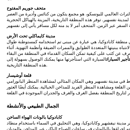
متحف جوريم المفتوح
تراث العالمي لليونسكو، هو مجمع يتكون من كنائس وأديرة من العصر
دينة نفسهير. توفر هذه المنطقة التاريخية، المزينة بالهياكل الحجرية
مدينة كايماكلي تحت الأرض
 منطقة كابادوكيا، هي عبارة عن مبنى تم استخدامه كمستوطنة طوال
نتباه ببنيتها المتعددة الطوابق والممرات الضيقة وأنظمة التهوية. أثناء
تعرف عن كثب على كيفية تمكن السكان القدماء في المنطقة من البقاء
أجير السيارات
السيارة التي استأجرتها منها يمكنك الوصول بسهولة إلى Kaymaklı واستكشاف
هذه المنطقة التاريخية.
قلعة أوشيسار
ط في مدينة نفسهير وهي المكان المثالي لمشاهدة المنظر البانورامي
 القلعة ومشاهدة المنظر الفريد للمداخن الخيالية. يمكنك أيضًا العثور
الجمال الطبيعي والأنشطة
كابادوكيا بالونات الهواء الساخن
كر مدينة نيفشهير وكابادوكيا، وهي التحليق في السماء باستخدام منطاد
تم إجراؤها بالبالونات في ساعات الصباح الباكر، عبر المداخن والوديان