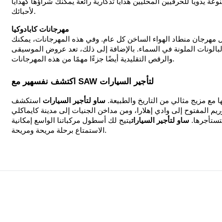
عة يدويًا للحرفيين المحليين هدايا تذكارية رائعة يمكنك شراؤها كهدايا
لأحبائك.
مهرجانات كابادوكيا
 مهرجان منطاد الهواء الساخن كل عام. وفي هذه المهرجانات، يمكنك
 البالونات الملونة في السماء. بالإضافة إلى ذلك، تعد عروض الموسيقى
والرقص التقليدية أيضًا جزءًا مهمًا من هذه المهرجانات.
اكتشف نفسهير مع SAW لتأجير السيارات
ا مع مزيج مثالي من التاريخ والطبيعة.
ساو لتأجير السيارات
استكشف
 المفتوح إلى وادي إهلارا، ومن مداخن الجنيات إلى مدينة كايماكلي
تستأجرها.
ساو لتأجير السيارات
يتيح لك أسطول مركباتنا الواسع إمكانية
الاستمتاع برحلة مريحة ومريحة.