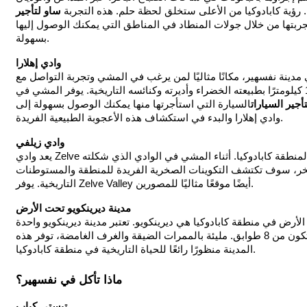
ا. رؤية كابادوكيا من الأعلى ستخلق لحظة حلم. هذه التجربة
ساو لتأجير
تجربتها من خلال جولات المنطاد في المناطق التي يمكنك الوصول إليها
بسهولة.
وادي إهلارا
 مدينة نفسهير، مكانًا مثاليًا لمن يرغب في المشي وتجربة التواصل مع
الطبيعة. يشتهر هذا الوادي الذي يبلغ طوله 14 كيلومترًا بطبيعته الخضراء وأديرته وكنائسه التاريخية. يوفر المشي في
أجير السيارات
السيارة التي استأجرتها منها يمكنك الوصول بسهولة إلى
وادي إهلارا والبدء في استكشاف هذه الأعجوبة الطبيعية الفريدة.
وادي زيلفي
يعد وادي Zelve مزيجًا مثاليًا من البنية التاريخية والطبيعية لمنطقة كابادوكيا. أثناء المشي في الوادي الذي شكلته
لصخر، سوف تكتشف التكوينات الصخرية الفريدة للمنطقة والمستوطنات
التاريخية. يوفر Zelve Valley أيضًا موقعًا مثاليًا للمصورين.
مدينة ديرينكويو تحت الأرض
لأرض في منطقة كابادوكيا هي ديرينكويو. تعتبر مدينة ديرينكويو واحدة
من أعمق المدن تحت الأرض في العالم حيث تتكون من 8 طوابق. مليئة بالممرات الضيقة والغرف الغامضة، توفر هذه
المدينة منظورًا رائعًا للحياة التاريخية في منطقة كابادوكيا.
ماذا تأكل في نفسهير؟
تيستي كباب