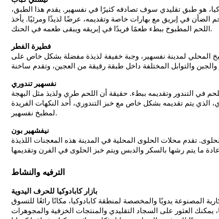
كيا، هو طبق تقليدي سوف تصادفه كثيرًا في نفسهير. يقدم هذا الطبق،
لضأن في إبريق مع بهارات خاصة وتقديمه، عرضًا لذيذًا ومرئيًا. يأخذ
اللحم المطبوخ ببطء طعمًا فريدًا في إبريقه ويبقى طعمه في الحنك.
فطيرة الفطر
طبخ المحلي لمدينة نفسهير، وجبة خفيفة لذيذة مفضلة بشكل خاص على
نفسهير تندوري
م في التندور وتقديمه ببطء. حقيقة أن اللحم طري ولذيذ مثل البهجة
وري، الذي يتم تقديمه بشكل خاص مع خبز التندوري، أحد النكهات الفريدة
لمطبخ نفسهير.
نيفشهير بون
 الحلوى. تقدم محلات الحلوى المحلية في المدينة هذه المعجنات اللذيذة
الترفيه والنشاط
بازار كابادوكيا للحرف اليدوية
ذكارية المصنوعة يدويًا والمخصصة لمنطقة كابادوكيا، مكانًا رائعًا للتسوق
نا، يمكنك العثور على السجاد التقليدي والمنتجات الخزفية والمجوهرات