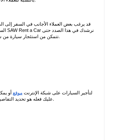
بالنسبة للعملاء الأجانب، فإن متطلبات العمر وخبرة السائق هي نفسها وفقًا لفئة السيارة.
قد يرغب بعض العملاء الأجانب في السفر إلى الخا
السفر
تتمكن من استئجار سيارة من شركات تأجير السيارات التي نعمل معها في البلد الذي تريد الذهاب إليه.
SAW لتأجير السيارات على شبكة الإنترنت
موقع
أو يمكن
عليك فعله هو تحديد التفاصيل مثل نوع السيارة وتاريخ الاستئجار ونقاط الالتقاط أثناء عملية الحجز.