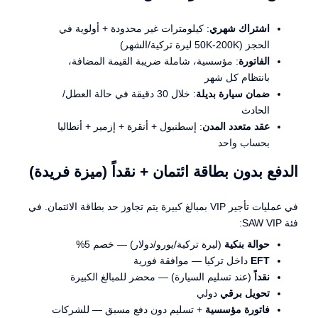
اشتراك شهري
: كيلومترات غير محدودة + أولوية في
الحجز (50K-200K ليرة تركية/الشهر)
الفاتورة
: مؤسسية، شاملة ضريبة القيمة المضافة،
بانتظام كل شهر
ضمان سيارة بديلة
: خلال 30 دقيقة في حالة العطل/
الحادث
عقد متعدد المدن
: إسطنبول + أنقرة + إزمير + أنطاليا
بحساب واحد
الدفع بدون بطاقة ائتمان + نقداً (ميزة فريدة)
في عمليات تأجير VIP بمبالغ كبيرة يتم تجاوز حد بطاقة الائتمان. في
فئة SAW VIP:
حوالة بنكية
(ليرة تركية/يورو/دولار) — خصم 5%
EFT
داخل تركيا — موافقة فورية
نقداً
(عند تسليم السيارة) — محضر للمبالغ الكبيرة
تحويل برقي
دولي
فاتورة مؤسسية
+ تسليم دون دفع مسبق — للشركات