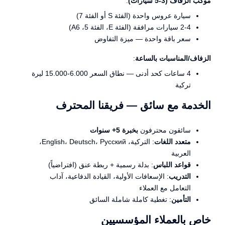
موكب الزفاف (3-5 سيارات)
:
سيارة عروس واحدة (الفئة S أو الفئة 7)
2-4 سيارات مرافقة (الفئة E، الفئة 5، A6)
سعر باقة واحدة — ميزة التفاوض
الزفاف/المناسبات بالساعة
:
4 ساعات كحد أدنى — نطاق السعر 6.000-15.000 ليرة
تركية
الخدمة مع سائق — فريقنا المحترف
سائقون محترفون
بخبرة 5+ سنوات
متعدد اللغات
: التركية، English، Deutsch، Русский،
العربية
قواعد اللباس
: بدلة رسمية + ربطة عنق (افتراضياً)
التدريب
: الإسعافات الأولية، القيادة الدفاعية، آداب
التعامل مع العملاء
التأمين
: تغطية كاملة شاملة السائق
خاص بالعملاء المؤسسيين