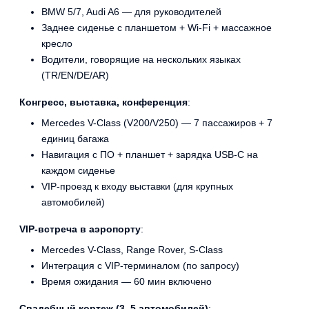
BMW 5/7, Audi A6 — для руководителей
Заднее сиденье с планшетом + Wi-Fi + массажное
кресло
Водители, говорящие на нескольких языках
(TR/EN/DE/AR)
Конгресс, выставка, конференция
:
Mercedes V-Class (V200/V250) — 7 пассажиров + 7
единиц багажа
Навигация с ПО + планшет + зарядка USB-C на
каждом сиденье
VIP-проезд к входу выставки (для крупных
автомобилей)
VIP-встреча в аэропорту
:
Mercedes V-Class, Range Rover, S-Class
Интеграция с VIP-терминалом (по запросу)
Время ожидания — 60 мин включено
Свадебный кортеж (3–5 автомобилей)
: