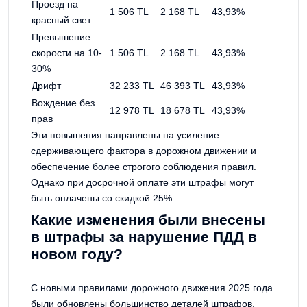
Проезд на
1 506 TL
2 168 TL
43,93%
красный свет
Превышение
скорости на 10-
1 506 TL
2 168 TL
43,93%
30%
Дрифт
32 233 TL
46 393 TL
43,93%
Вождение без
12 978 TL
18 678 TL
43,93%
прав
Эти повышения направлены на усиление
сдерживающего фактора в дорожном движении и
обеспечение более строгого соблюдения правил.
Однако при досрочной оплате эти штрафы могут
быть оплачены со скидкой 25%.
Какие изменения были внесены
в штрафы за нарушение ПДД в
новом году?
С новыми правилами дорожного движения 2025 года
были обновлены большинство деталей штрафов,