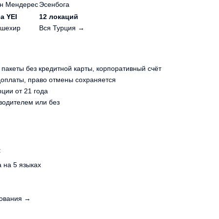
н Мендерес
Эсенбога
а YEI
12 локаций
шехир
Вся Турция →
акеты без кредитной карты, корпоративный счёт
оплаты, право отмены сохраняется
ции от 21 года
водителем или без
:
 на 5 языках
ования →