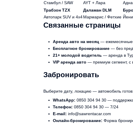
Стамбул / SAW
AYT + Лара
Адна
Трабзон TZX
Даламан DLM
Бурс
Автопарк SUV и 4x4
Мармарис / Фетхие
Йени
Связанные страницы
Аренда авто на месяц
— ежемесячные п
Бесплатное бронирование
— без пред
21+ молодой водитель
— аренда в Тур
VIP аренда авто
— премиум сегмент, с 
Забронировать
Выберите дату, локацию — автомобиль готов
WhatsApp:
0850 304 94 30
— поддержка
Телефон:
0850 304 94 30 — 7/24
E-mail:
info@sawrentacar.com
Онлайн-бронирование:
Форма бронир