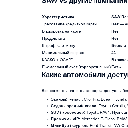
SAW vs другие компании
Характеристика
SAW Ren
Требование кредитной карты
Нет
— на
Блокировка на карте
Нет
Предоплата
Нет
Штраф за отмену
Бесплат
Минимальный возраст
21
КАСКО + ОСАГО
Включе
Ежемесячный счёт (корпоративным)
Есть
Какие автомобили досту
Все сегменты нашего автопарка доступны без
Эконом:
Renault Clio, Fiat Egea, Hyundai
Седан / средний класс:
Toyota Corolla,
SUV / кроссовер:
Toyota RAV4, Hyundai
Премиум / VIP:
Mercedes E-Class, BMW 
Минибус / фургон:
Ford Transit, VW Cra