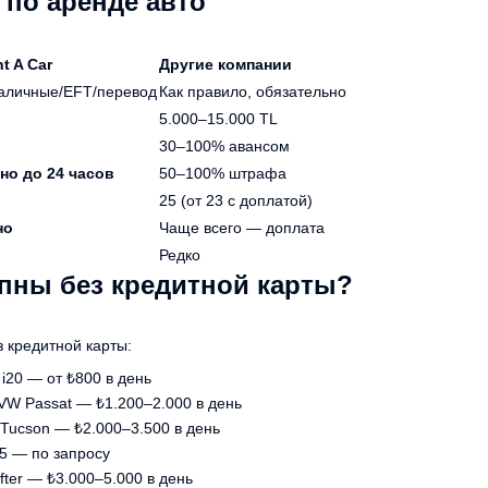
 по аренде авто
t A Car
Другие компании
личные/EFT/перевод
Как правило, обязательно
5.000–15.000 TL
30–100% авансом
но до 24 часов
50–100% штрафа
25 (от 23 с доплатой)
но
Чаще всего — доплата
Редко
пны без кредитной карты?
 кредитной карты:
 i20 — от ₺800 в день
 VW Passat — ₺1.200–2.000 в день
 Tucson — ₺2.000–3.500 в день
5 — по запросу
fter — ₺3.000–5.000 в день