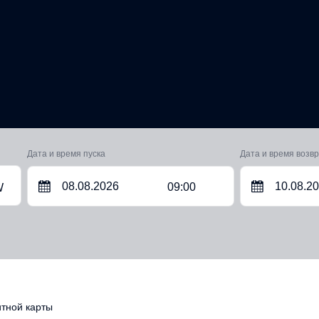
Дата и время пуска
Дата и время возв
09:00
W
итной карты