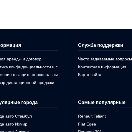
ормация
Служба поддержки
вия аренды и договор
Часто задаваемые вопросы
тика конфиденциальности и cookie
Контактная информация
жение о защите персональных данных
Карта сайта
вор дистанционной продажи
улярные города
Самые популярные
да авто Стамбул
Renault Taliant
да авто Измир
Fiat Egea
да авто Анкара
Peugeot 301